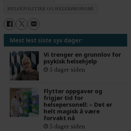
HELSEPOLITIKK OG HELSEØKONOMI
Mest lest siste syv dager:
Vi trenger en grunnlov for
psykisk helsehjelp
5 dager siden
Flytter oppgaver og
frigjør tid for
helsepersonell: – Det er
helt magisk å være
forvakt nå
5 dager siden