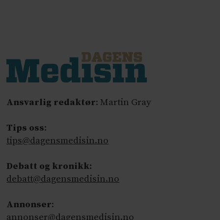
Ansvarlig redaktør
: Martin Gray
Tips oss
:
tips@dagensmedisin.no
Debatt og kronikk:
debatt@dagensmedisin.no
Annonser
:
annonser@dagensmedisin.no