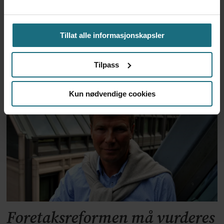
Tillat alle informasjonskapsler
Kliniske studier kommer ikke
til land bare fordi de er gode på
Tilpass
forskning
Kun nødvendige cookies
Foretaksreformen må vurderes