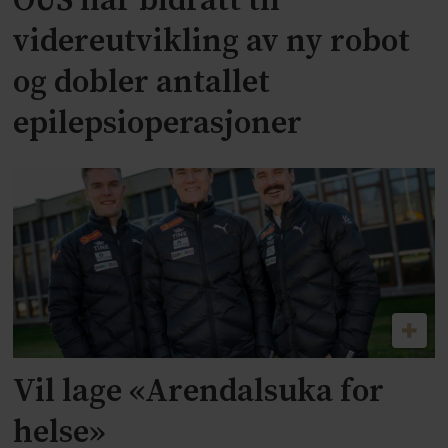
OUS har bidratt til
videreutvikling av ny robot
og dobler antallet
epilepsioperasjoner
Vil lage «Arendalsuka for
helse»