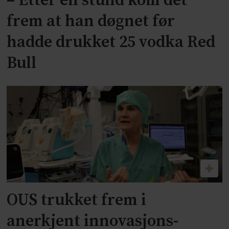
– Etter en stund kom det
frem at han døgnet før
hadde drukket 25 vodka Red
Bull
OUS trukket frem i
anerkjent innovasjons-