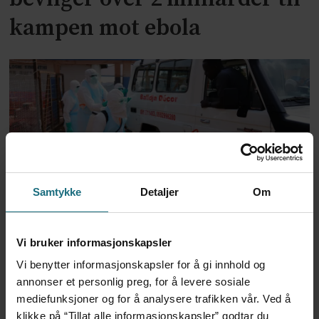
kampen mot ebola
Samtykke
Detaljer
Om
Ebola-smittetall i Kongo
nærmer seg 4000
Vi bruker informasjonskapsler
Vi benytter informasjonskapsler for å gi innhold og
annonser et personlig preg, for å levere sosiale
mediefunksjoner og for å analysere trafikken vår. Ved å
klikke på “Tillat alle informasjonskapsler” godtar du