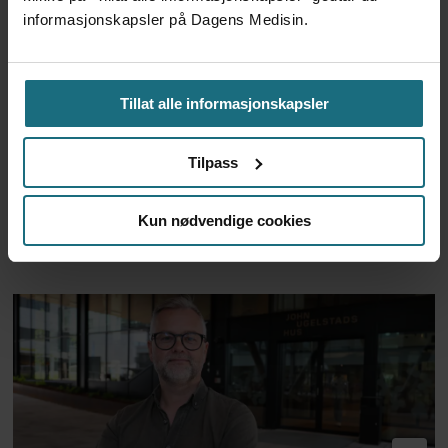
informasjonskapsler på Dagens Medisin.
Tillat alle informasjonskapsler
Tusenvis har dødd av varme i
Tilpass
Europa – MDG etterlyser
Kun nødvendige cookies
norsk dødsstatistikk