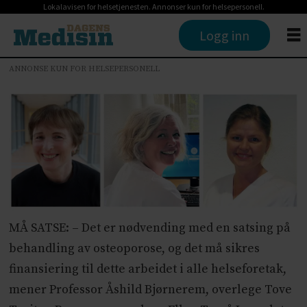
Lokalavisen for helsetjenesten. Annonser kun for helsepersonell.
Logg inn
ANNONSE KUN FOR HELSEPERSONELL
MÅ SATSE: – Det er nødvending med en satsing på
behandling av osteoporose, og det må sikres
finansiering til dette arbeidet i alle helseforetak,
mener Professor Åshild Bjørnerem, overlege Tove