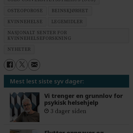
OSTEOPOROSE
BEINSKJØRHET
KVINNEHELSE
LEGEMIDLER
NASJONALT SENTER FOR
KVINNEHELSEFORSKNING
NYHETER
Mest lest siste syv dager:
Vi trenger en grunnlov for
psykisk helsehjelp
3 dager siden
Flytter oppgaver og