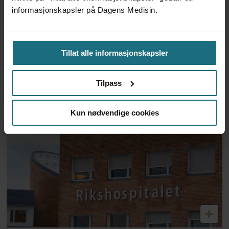
informasjonskapsler på Dagens Medisin.
Tillat alle informasjonskapsler
Ebolautbruddet:
Helsearbeidere protesterer
Tilpass
mot manglende lønn
Kun nødvendige cookies