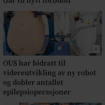
Går til nytt forbund
OUS har bidratt til
videreutvikling av ny robot
og dobler antallet
epilepsioperasjoner