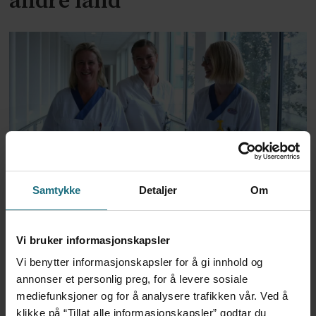
andre land
Har halvert reinnleggelser
Samtykke
Detaljer
Om
etter pilotprosjekt
Vi bruker informasjonskapsler
Vi benytter informasjonskapsler for å gi innhold og
annonser et personlig preg, for å levere sosiale
mediefunksjoner og for å analysere trafikken vår. Ved å
klikke på “Tillat alle informasjonskapsler” godtar du