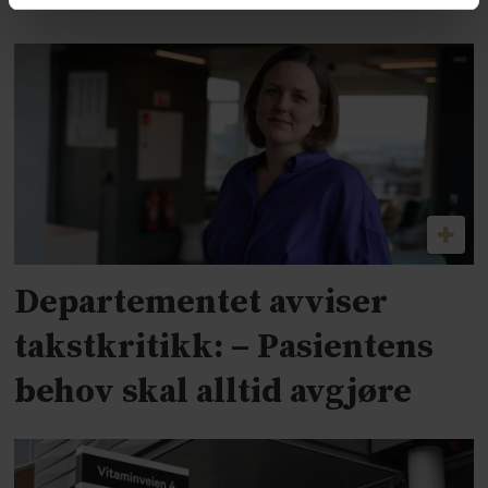
Departementet avviser
takstkritikk: – Pasientens
behov skal alltid avgjøre