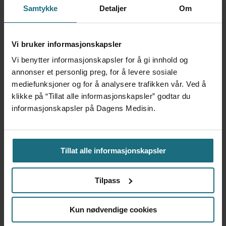
Samtykke
Detaljer
Om
Foretaksreformen må vurderes
Vi bruker informasjonskapsler
Vi benytter informasjonskapsler for å gi innhold og
i pasientenes perspektiv
annonser et personlig preg, for å levere sosiale
mediefunksjoner og for å analysere trafikken vår. Ved å
klikke på “Tillat alle informasjonskapsler” godtar du
informasjonskapsler på Dagens Medisin.
Tillat alle informasjonskapsler
Tilpass
Kvalitet er ikke motstykket til
Kun nødvendige cookies
økonomi