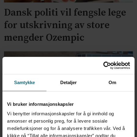
Dansk politi vil fengsle lege
for utskrivning av store
mengder Ozempic
Samtykke
Detaljer
Om
Vi bruker informasjonskapsler
Vi benytter informasjonskapsler for å gi innhold og
Feilmedisinert i 18 år – får
annonser et personlig preg, for å levere sosiale
mediefunksjoner og for å analysere trafikken vår. Ved å
millionerstatning
klikke på “Tillat alle informasjonskapsler” godtar du