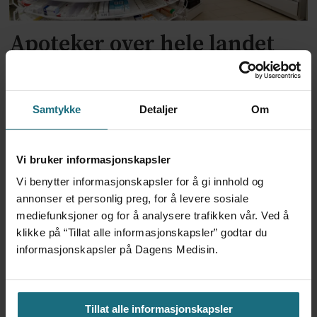
Apoteker over hele landet
har problemer
Samtykke
Detaljer
Om
Vi bruker informasjonskapsler
Vi benytter informasjonskapsler for å gi innhold og
annonser et personlig preg, for å levere sosiale
mediefunksjoner og for å analysere trafikken vår. Ved å
klikke på “Tillat alle informasjonskapsler” godtar du
informasjonskapsler på Dagens Medisin.
Kliniske studier kommer ikke
til land bare fordi de er gode på
Tillat alle informasjonskapsler