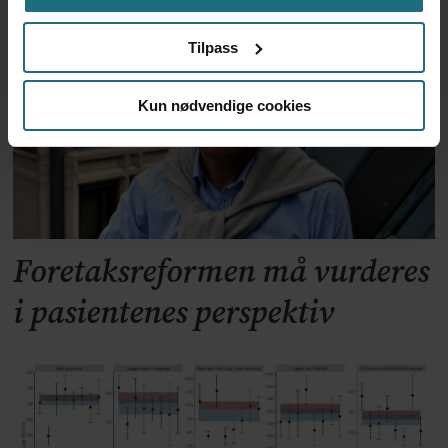
forskning
Tilpass
Kun nødvendige cookies
Foretaksreformen må vurderes
i pasientenes perspektiv