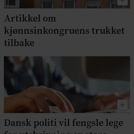
Artikkel om
kjønnsinkongruens trukket
tilbake
Dansk politi vil fengsle lege