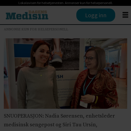
Lokalavisen for helsetjenesten. Annonser kun for helsepersonell.
Logg inn
ANNONSE KUN FOR HELSEPERSONELL
SNUOPERASJON: Nadia Sørensen, enhetsleder
medisinsk sengepost og Siri Tau Ursin,