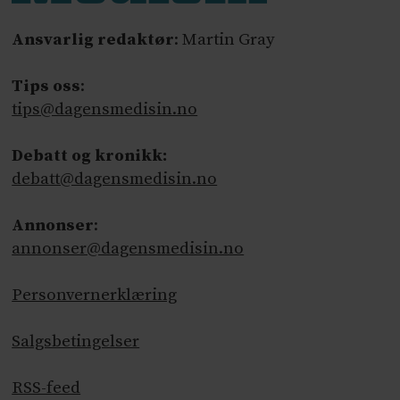
Ansvarlig redaktør
: Martin Gray
Tips oss
:
tips@dagensmedisin.no
Debatt og kronikk:
debatt@dagensmedisin.no
Annonser
:
annonser@dagensmedisin.no
Personvernerklæring
Salgsbetingelser
RSS-feed