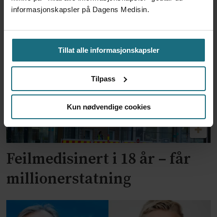
for utskrivning av store
informasjonskapsler på Dagens Medisin.
mengder Ozempic
Tillat alle informasjonskapsler
Tilpass
Kun nødvendige cookies
Feilmedisinert i 18 år – får
millionerstatning