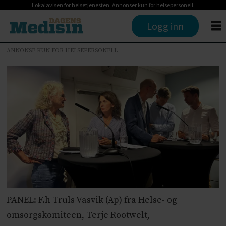
Lokalavisen for helsetjenesten. Annonser kun for helsepersonell.
Logg inn
ANNONSE KUN FOR HELSEPERSONELL
PANEL: F.h Truls Vasvik (Ap) fra Helse- og
omsorgskomiteen, Terje Rootwelt,