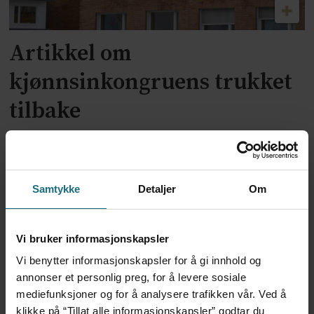
Artikkel om
kjønnsinkongruens trukket
tilbake
Samtykke
Detaljer
Om
Vi bruker informasjonskapsler
Vi benytter informasjonskapsler for å gi innhold og
annonser et personlig preg, for å levere sosiale
Dansk politi vil fengsle lege
mediefunksjoner og for å analysere trafikken vår. Ved å
klikke på “Tillat alle informasjonskapsler” godtar du