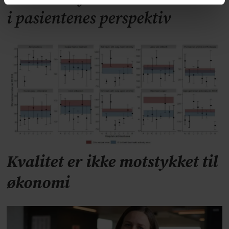
i pasientenes perspektiv
Kvalitet er ikke motstykket til
økonomi