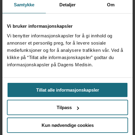
Samtykke
Detaljer
Om
Kliniske studier kommer ikke
Vi bruker informasjonskapsler
Vi benytter informasjonskapsler for å gi innhold og
til land bare fordi de er gode på
annonser et personlig preg, for å levere sosiale
forskning
mediefunksjoner og for å analysere trafikken vår. Ved å
klikke på “Tillat alle informasjonskapsler” godtar du
informasjonskapsler på Dagens Medisin.
Tillat alle informasjonskapsler
Tilpass
Kun nødvendige cookies
Foretaksreformen må vurderes