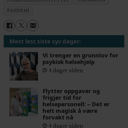
FOLKEHELSEINSTITUTTET
FORSKNING
PANDEMI
Mest lest siste syv dager:
Vi trenger en grunnlov for
psykisk helsehjelp
4 dager siden
Flytter oppgaver og
frigjør tid for
helsepersonell: – Det er
helt magisk å være
forvakt nå
4 dager siden