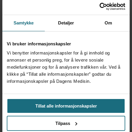
Dagens Medisin
, fra Kronikk- og debattseksjonen
i 03-utgaven.
Samtykke
Detaljer
Om
Vi bruker informasjonskapsler
DEBATT
Vi benytter informasjonskapsler for å gi innhold og
annonser et personlig preg, for å levere sosiale
mediefunksjoner og for å analysere trafikken vår. Ved å
klikke på “Tillat alle informasjonskapsler” godtar du
Mest lest siste syv dager:
informasjonskapsler på Dagens Medisin.
Vi trenger en grunnlov for
psykisk helsehjelp
Tillat alle informasjonskapsler
6 dager siden
Tilpass
Flytter oppgaver og