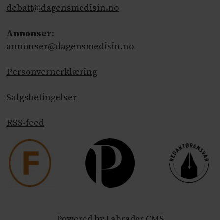
debatt@dagensmedisin.no
Annonser
:
annonser@dagensmedisin.no
Personvernerklæring
Salgsbetingelser
RSS-feed
Powered by Labrador CMS