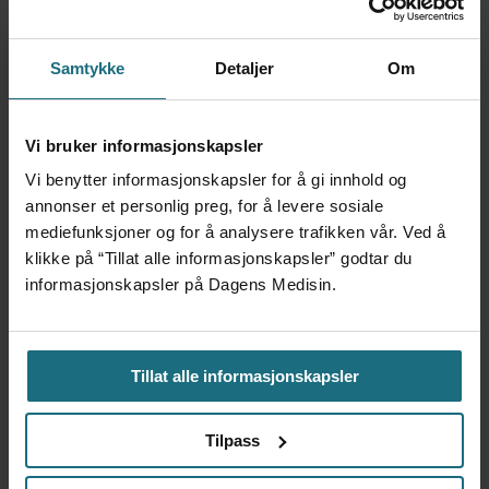
Det er behov for at tolkningen av lovverket og
de strukturelle rammene som
Samtykke
Detaljer
Om
ambulansepersonell jobber under,
gjennomgås slik at transport av pasienter
som motsetter seg helsehjelp, kan foregå på
Vi bruker informasjonskapsler
en trygg måte både for pasienter og ansatte i
Vi benytter informasjonskapsler for å gi innhold og
annonser et personlig preg, for å levere sosiale
ambulansetjenesten.
mediefunksjoner og for å analysere trafikken vår. Ved å
klikke på “Tillat alle informasjonskapsler” godtar du
I januar skal Stortinget behandle et forslag
informasjonskapsler på Dagens Medisin.
om avklaring av grenselandet mellom justis-
og helsesektor i januar. Vi håper at denne
Tillat alle informasjonskapsler
problemstillingen tas med i betraktningen.
Ingen oppgitte interessekonflikter
Tilpass