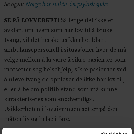
Se også:
Norge har svikta dei psykisk sjuke
SE PÅ LOVVERKET!
Så lenge det ikke er
avklart om hvem som har lov til å bruke
tvang, vil det herske usikkerhet blant
ambulansepersonell i situasjoner hvor de må
velge mellom å la være å sikre pasienter som
motsetter seg helsehjelp, sikre pasienter ved
å utøve tvang de opplever de ikke har lov til,
eller å be om politibistand som må kunne
karakteriseres som «nødvendig».
Usikkerheten i lovgivningen setter på den
måten liv og helse i fare.