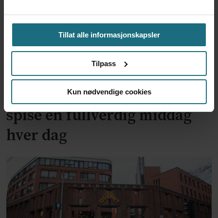
Tillat alle informasjonskapsler
Tilpass
En av tre hadde ikke råd til å
Kun nødvendige cookies
spise en fullverdig middag
hver dag