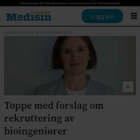
Lokalavisen for helsetjenesten. Annonser kun for helsepersonell.
Logg inn
ANNONSE KUN FOR HELSEPERSONELL
Tag:
oslomet
Toppe med forslag om
rekruttering av
bioingeniører