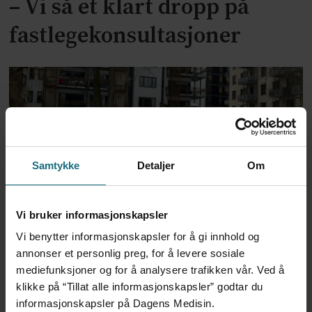
– Vi så et klart dropp på
fastlegekonsultasjoner
Samtykke
Detaljer
Om
Vi bruker informasjonskapsler
Vi studenter tar tak i mangel
Vi benytter informasjonskapsler for å gi innhold og
på tverrfaglig samarbeid
annonser et personlig preg, for å levere sosiale
mediefunksjoner og for å analysere trafikken vår. Ved å
klikke på “Tillat alle informasjonskapsler” godtar du
ANNONSE KUN FOR HELSEPERSONELL
informasjonskapsler på Dagens Medisin.