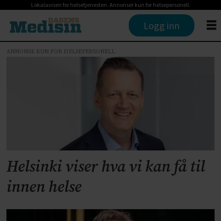
Lokalavisen for helsetjenesten. Annonser kun for helsepersonell.
Logg inn
ANNONSE KUN FOR HELSEPERSONELL
Tag:
helseinnovasjon
Helsinki viser hva vi kan få til
innen helse