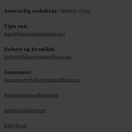
Ansvarlig redaktør
: Martin Gray
Tips oss
:
tips@dagensmedisin.no
Debatt og kronikk:
debatt@dagensmedisin.no
Annonser
:
annonser@dagensmedisin.no
Personvernerklæring
Salgsbetingelser
RSS-feed