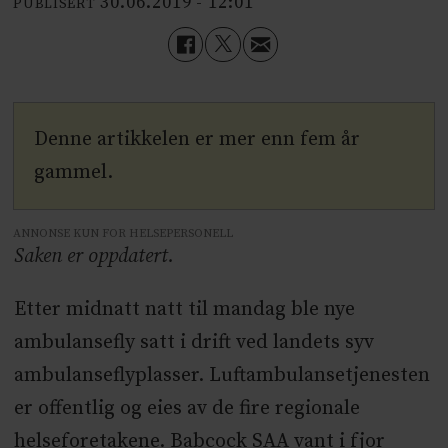
30.06.2019 - 12:01
PUBLISERT
Denne artikkelen er mer enn fem år
gammel.
ANNONSE KUN FOR HELSEPERSONELL
Saken er oppdatert.
Etter midnatt natt til mandag ble nye
ambulansefly satt i drift ved landets syv
ambulanseflyplasser. Luftambulansetjenesten
er offentlig og eies av de fire regionale
helseforetakene. Babcock SAA vant i fjor