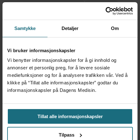
SPESIALISTHELSETJENESTE
NYHETER
Samtykke
Detaljer
Om
Mest lest siste syv dager:
Vi bruker informasjonskapsler
Vi trenger en grunnlov for
psykisk helsehjelp
Vi benytter informasjonskapsler for å gi innhold og
annonser et personlig preg, for å levere sosiale
3 dager siden
mediefunksjoner og for å analysere trafikken vår. Ved å
klikke på “Tillat alle informasjonskapsler” godtar du
informasjonskapsler på Dagens Medisin.
Flytter oppgaver og
frigjør tid for
helsepersonell: – Det er
helt magisk å være
Tillat alle informasjonskapsler
forvakt nå
3 dager siden
Tilpass