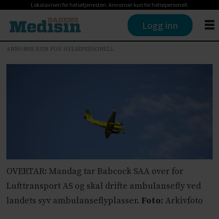
Lokalavisen for helsetjenesten. Annonser kun for helsepersonell.
Logg inn
ANNONSE KUN FOR HELSEPERSONELL
OVERTAR: Mandag tar Babcock SAA over for
Lufttransport AS og skal drifte ambulansefly ved
landets syv ambulanseflyplasser.
Foto:
Arkivfoto