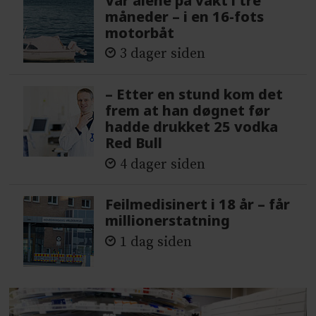
Var alene på vakt i tre
måneder – i en 16-fots
motorbåt
3 dager siden
– Etter en stund kom det
frem at han døgnet før
hadde drukket 25 vodka
Red Bull
4 dager siden
Feilmedisinert i 18 år – får
millionerstatning
1 dag siden