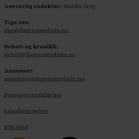
Ansvarlig redaktør
: Martin Gray
Tips oss
:
tips@dagensmedisin.no
Debatt og kronikk:
debatt@dagensmedisin.no
Annonser
:
annonser@dagensmedisin.no
Personvernerklæring
Salgsbetingelser
RSS-feed