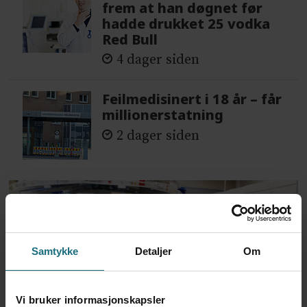
frem at han døgnet før
hadde drukket 25 vodka
Red Bull
4 dager siden
Feilmedisinert i 18 år – får
millionerstatning
2 dager siden
Samtykke
Detaljer
Om
Vi bruker informasjonskapsler