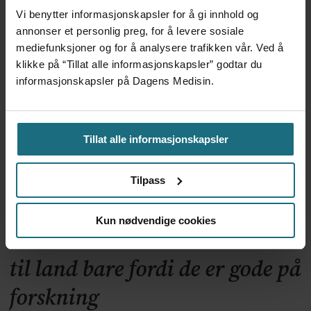
Vi benytter informasjonskapsler for å gi innhold og
Apoteker over hele landet
annonser et personlig preg, for å levere sosiale
har problemer
mediefunksjoner og for å analysere trafikken vår. Ved å
klikke på “Tillat alle informasjonskapsler” godtar du
informasjonskapsler på Dagens Medisin.
Tillat alle informasjonskapsler
Tilpass
Kun nødvendige cookies
Kliniske studier kommer ikke
til land bare fordi de er gode på
forskning