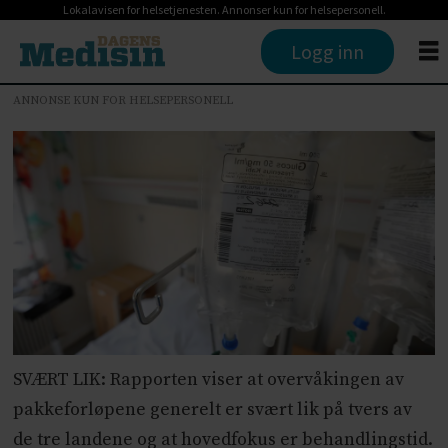
Lokalavisen for helsetjenesten. Annonser kun for helsepersonell.
Logg inn
ANNONSE KUN FOR HELSEPERSONELL
SVÆRT LIK: Rapporten viser at overvåkingen av
pakkeforløpene generelt er svært lik på tvers av
de tre landene og at hovedfokus er behandlingstid.