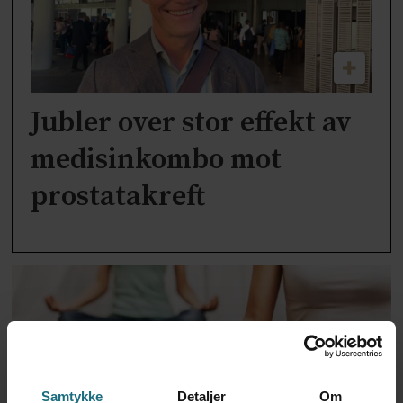
Jubler over stor effekt av
medisinkombo mot
prostatakreft
Samtykke
Detaljer
Om