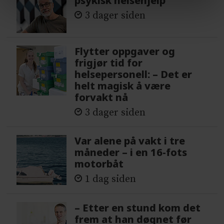
psykisk helsehjelp
3 dager siden
Flytter oppgaver og
frigjør tid for
helsepersonell: – Det er
helt magisk å være
forvakt nå
3 dager siden
Var alene på vakt i tre
måneder – i en 16-fots
motorbåt
1 dag siden
– Etter en stund kom det
frem at han døgnet før