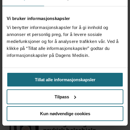
Studie: Yoga lindret vanlige
Vi bruker informasjonskapsler
Vi benytter informasjonskapsler for å gi innhold og
senskader hos
annonser et personlig preg, for å levere sosiale
kreftoverlevere
mediefunksjoner og for å analysere trafikken vår. Ved å
klikke på “Tillat alle informasjonskapsler” godtar du
informasjonskapsler på Dagens Medisin.
DEBATT
KREFT
LUNGEKREFT
SCREENING
Tillat alle informasjonskapsler
Tilpass
Mest lest siste syv dager:
Kun nødvendige cookies
Vi trenger en grunnlov for