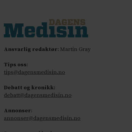
Ansvarlig redaktør
: Martin Gray
Tips oss
:
tips@dagensmedisin.no
Debatt og kronikk:
debatt@dagensmedisin.no
Annonser
:
annonser@dagensmedisin.no