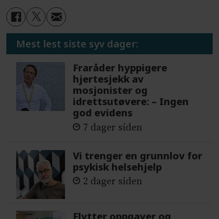
Mest lest siste syv dager:
Fraråder hyppigere
hjertesjekk av
mosjonister og
idrettsutøvere: – Ingen
god evidens
7 dager siden
Vi trenger en grunnlov for
psykisk helsehjelp
2 dager siden
Flytter oppgaver og