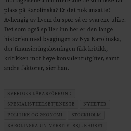
mottagelsene å håndtere alle de som ikke får
plass på Karolinska? Er det nok ansatte?
Avhengig av hvem du spør så er svarene ulike.
Det som også spiller inn her er den lange
historien med byggingen av Nya Karolinska,
der finansieringsløsningen fikk kritikk,
kritikken mot høye konsulentutgifter, samt
andre faktorer, sier han.
SVERIGES LÄKARFÖRBUND
SPESIALISTHELSETJENESTE
NYHETER
POLITIKK OG ØKONOMI
STOCKHOLM
KAROLINSKA UNIVERSITETSSJUKHUSET