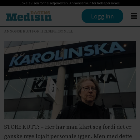
Lokalavisen for helsetjenesten. Annonser kun for helsepersonell.
Logg inn
ANNONSE KUN FOR HELSEPERSONELL
STORE KUTT: – Her har man klart seg fordi det er
ganske mye lojalt personale igjen. Men med dette