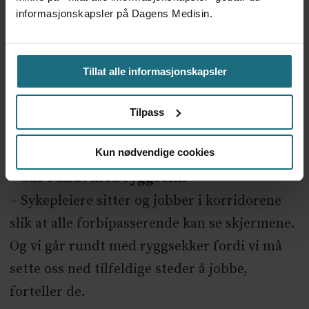
vil bli dyrere, sier Dellmark.
informasjonskapsler på Dagens Medisin.
– Flyttingen har dessuten gitt dårligere
arbeidsmiljø, mener Dellmark og Laveskog.
Tillat alle informasjonskapsler
Det nye sykehuset har fått massiv kritikk for
Tilpass
utformingen, som de ansatte mener gir
håpløse arbeidsforhold.
Kun nødvendige cookies
– Går rundt med ryggsekk
– Sykepleiere sitter og jobber i korridorene
slik at alle forbipasserende kan se skjermene.
Og vi går rundt med ryggsekker fordi vi må
sette oss ned tilfeldige steder å jobbe,
forteller de.