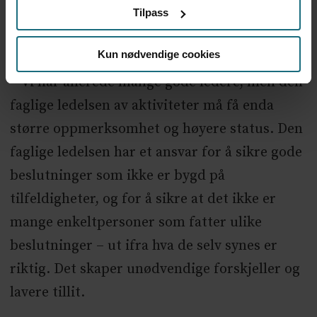
Tilpass
tilfeldighet i tilbudet.
Kun nødvendige cookies
– Må lederne bli flinkere?
– Vi har allerede mange gode ledere, men den
faglige ledelsen av aktiviteter må få enda
større oppmerksomhet og høyere status. Den
faglige ledelsen har et ansvar for å sikre gode
beslutninger som ikke er bygd på
tilfeldigheter, og for å sikre at det ikke er
mange enkeltpersoner som fatter ulike
beslutninger – ut ifra hva de selv synes er
riktig. Det skaper unødvendige forskjeller og
lavere tillit.