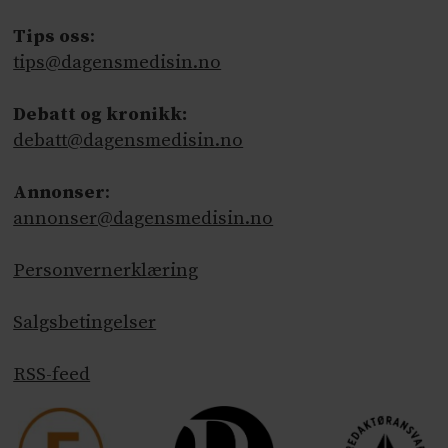
Tips oss
:
tips@dagensmedisin.no
Debatt og kronikk:
debatt@dagensmedisin.no
Annonser
:
annonser@dagensmedisin.no
Personvernerklæring
Salgsbetingelser
RSS-feed