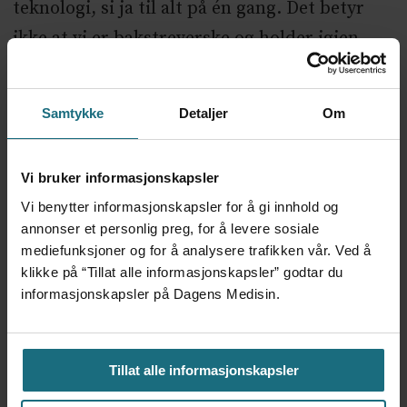
teknologi, si ja til alt på én gang. Det betyr
ikke at vi er bakstreverske og holder igjen,
men snarere at vi er frempå og velger de nye
og beste og gode løsningene, men ikke alt
Samtykke
Detaljer
Om
samtidig.
Tilfeldigheter
Vi bruker informasjonskapsler
– Vil det bli mer kontroll og mer registrering?
Vi benytter informasjonskapsler for å gi innhold og
annonser et personlig preg, for å levere sosiale
mediefunksjoner og for å analysere trafikken vår. Ved å
– Jeg er ikke opptatt av mer registrering, men
klikke på “Tillat alle informasjonskapsler” godtar du
er opptatt av at det er gode, nære erfarne
informasjonskapsler på Dagens Medisin.
ledere som engasjerer seg og forsikrer seg om
at de pasientgruppene som ikke roper høyest
Tillat alle informasjonskapsler
også får et godt tilbud – og at pasienter og
sykehjemsbeboere ikke er utsatt for en