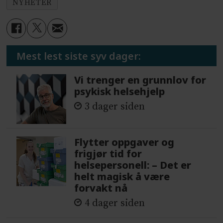
NYHETER
Mest lest siste syv dager:
Vi trenger en grunnlov for
psykisk helsehjelp
3 dager siden
Flytter oppgaver og
frigjør tid for
helsepersonell: – Det er
helt magisk å være
forvakt nå
4 dager siden