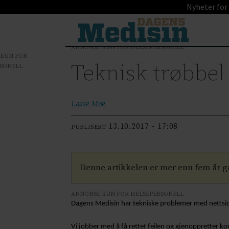
Nyheter for
ANNONSE KUN FOR HELSEPERSONELL
 KUN FOR
Teknisk trøbbe
SONELL
Lasse
Moe
13.10.2017 - 17:08
PUBLISERT
Denne artikkelen er mer enn fem år 
ANNONSE KUN FOR HELSEPERSONELL
Dagens Medisin har tekniske problemer med nettsid
Vi jobber med å få rettet feilen og gjenoppretter 