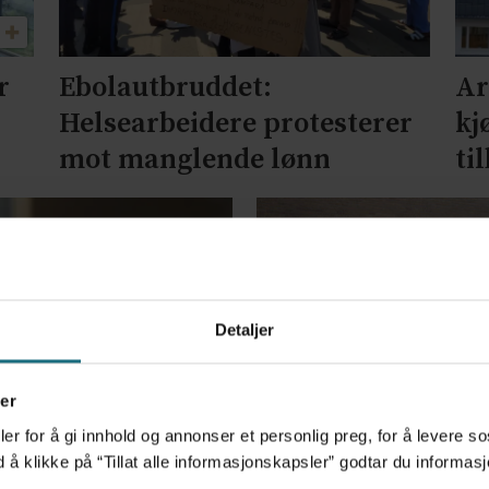
r
Ebolautbruddet:
Ar
Helsearbeidere protesterer
kj
mot manglende lønn
ti
Detaljer
er
er for å gi innhold og annonser et personlig preg, for å levere s
d å klikke på “Tillat alle informasjonskapsler” godtar du inform