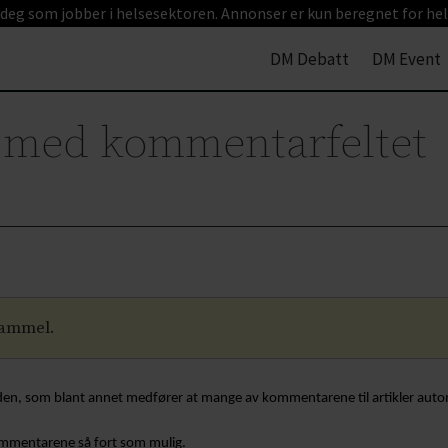
 deg som jobber i helsesektoren. Annonser er kun beregnet for hel
DM Debatt
DM Event
l med kommentarfeltet
gammel.
en, som blant annet medfører at mange av kommentarene til artikler automa
kommentarene så fort som mulig.