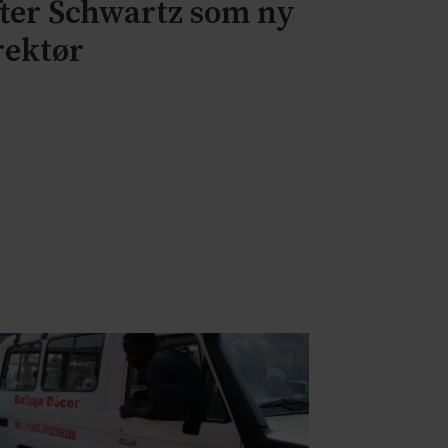
fter Schwartz som ny
rektør