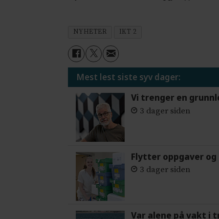
NYHETER
IKT 2
Mest lest siste syv dager:
Vi trenger en grunnl
3 dager siden
Flytter oppgaver og 
3 dager siden
Var alene på vakt i 