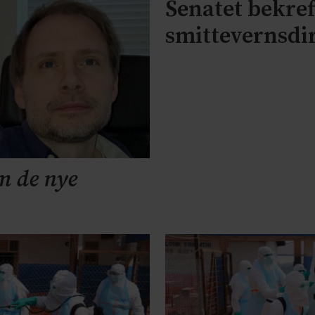
Senatet bekre
smittevernsdi
m de nye