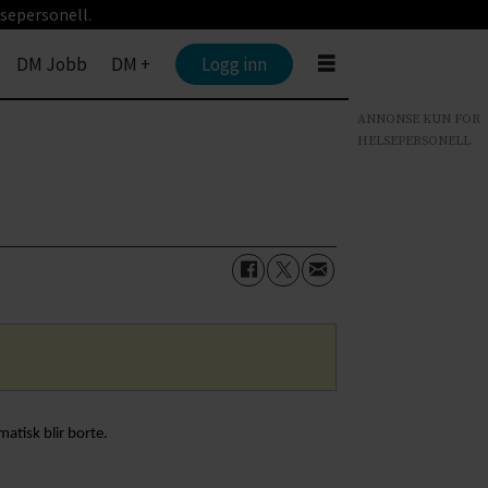
sepersonell.
DM Jobb
DM +
Logg inn
ANNONSE KUN FOR
HELSEPERSONELL
tisk blir borte.