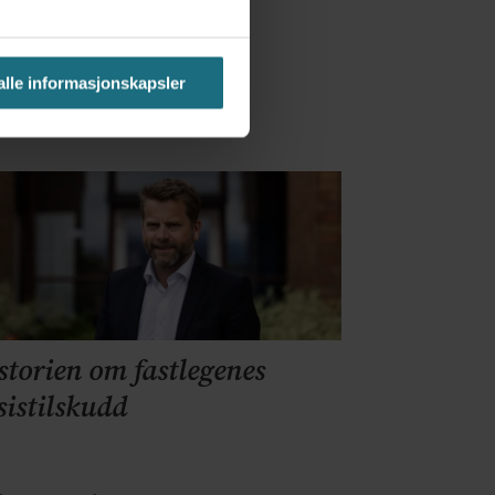
i 18 år – får
ning
 alle informasjonskapsler
storien om fastlegenes
sistilskudd