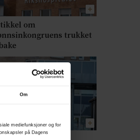
tikkel om
ønnsinkongruens trukket
lbake
Om
osiale mediefunksjoner og for
asjonskapsler på Dagens