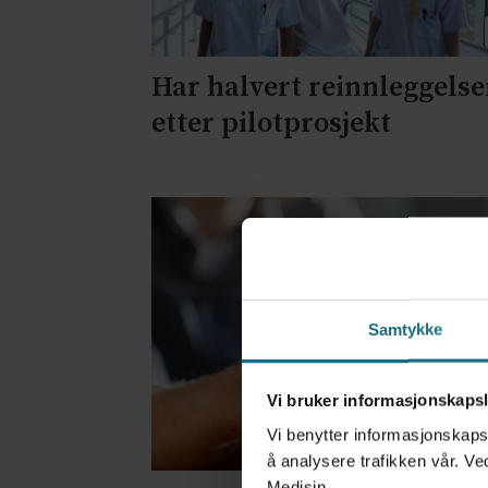
Har halvert reinnleggelse
etter pilotprosjekt
Samtykke
Vi bruker informasjonskapsl
Vi benytter informasjonskapsl
å analysere trafikken vår. Ve
Medisin.