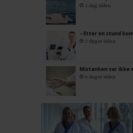
1 dag siden
– Etter en stund ko
2 dager siden
Mistanken var ikke 
6 dager siden