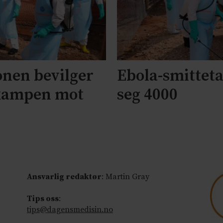
nen bevilger
Ebola-smittet
l kampen mot
seg 4000
Ansvarlig redaktør
: Martin Gray
Tips oss
:
tips@dagensmedisin.no