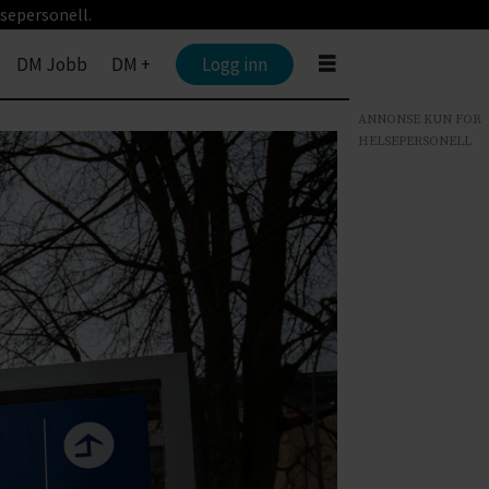
sepersonell.
DM Jobb
DM +
Logg inn
ANNONSE KUN FOR
HELSEPERSONELL