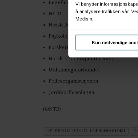
Legeforeningen
Vi benytter informasjonskapsl
å analysere trafikken vår. Ve
NITO
Medisin.
Norsk Radiografforbund
Psykologforeningen
Kun nødvendige cook
Forskerforbundet
Norsk Ergoterapeutforbund
Utdanningsforbundet
Fellesorganisasjonen
Jordmorforeningen
(©NTB)
HELSEPOLITIKK OG HELSEØKONOMI
O