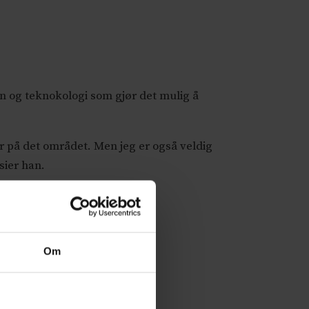
in og teknokologi som gjør det mulig å
er på det området. Men jeg er også veldig
sier han.
Om