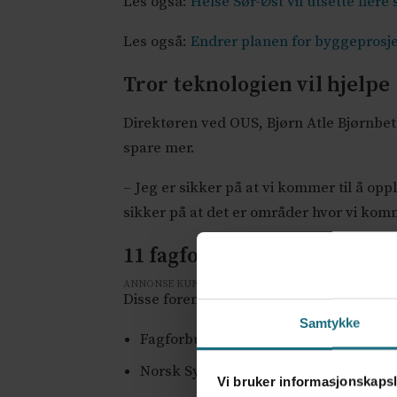
Les også:
Helse Sør-Øst vil utsette fle
Les også:
Endrer planen for byggeprosje
Tror teknologien vil hjelpe
Direktøren ved OUS, Bjørn Atle Bjørnbet
spare mer.
– Jeg er sikker på at vi kommer til å op
sikker på at det er områder hvor vi komm
11 fagforeninger har signer
ANNONSE KUN FOR HELSEPERSONELL
Disse foreningene har signert bekymri
Samtykke
Fagforbundet
Norsk Sykepleierforbund
Vi bruker informasjonskapsl