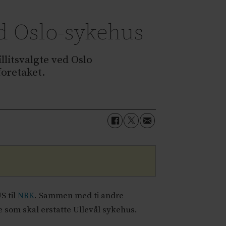
ed Oslo-sykehus
illitsvalgte ved Oslo
eforetaket.
S til
NRK
. Sammen med ti andre
 som skal erstatte Ullevål sykehus.