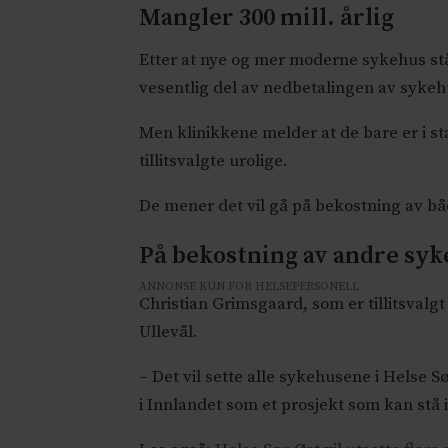
Mangler 300 mill. årlig
Etter at nye og mer moderne sykehus står
vesentlig del av nedbetalingen av syke
Men klinikkene melder at de bare er i sta
tillitsvalgte urolige.
De mener det vil gå på bekostning av bå
På bekostning av andre sy
ANNONSE KUN FOR HELSEPERSONELL
Christian Grimsgaard, som er tillitsval
Ullevål.
– Det vil sette alle sykehusene i Helse 
i Innlandet som et prosjekt som kan stå i