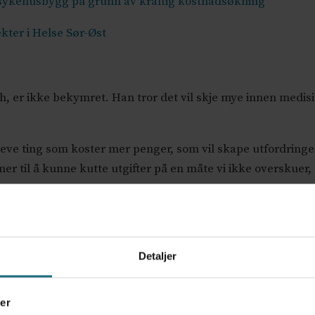
re sykehusbygg på grunn av kraftig kostnadsøkning
kter i Helse Sør-Øst
h, er ikke bekymret. Han tror det vil skje mye innen medis
pleve ting som koster mer penger, som vil skape utfordring
er til å kunne kutte utgifter på en måte vi ikke overskuer, 
t
ngsmeldingen:
Detaljer
er