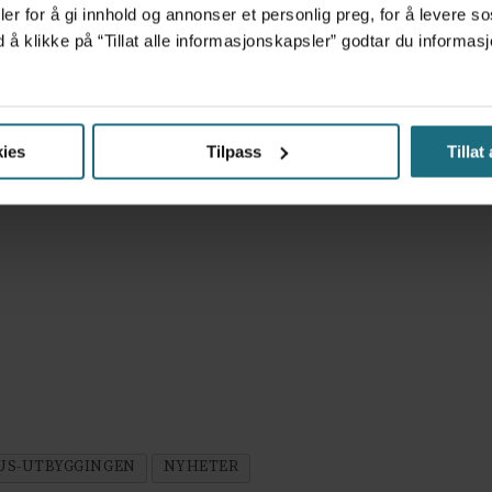
er for å gi innhold og annonser et personlig preg, for å levere s
d å klikke på “Tillat alle informasjonskapsler” godtar du inform
ies
Tilpass
Tillat
US-UTBYGGINGEN
NYHETER