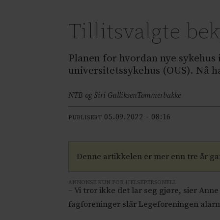
Tillitsvalgte b
Planen for hvordan nye sykehus i 
universitetssykehus (OUS). Nå ha
NTB og Siri Gulliksen
Tømmerbakke
05.09.2022 - 08:16
PUBLISERT
Denne artikkelen er mer enn tre år g
ANNONSE KUN FOR HELSEPERSONELL
– Vi tror ikke det lar seg gjøre, sier An
fagforeninger slår Legeforeningen alarm