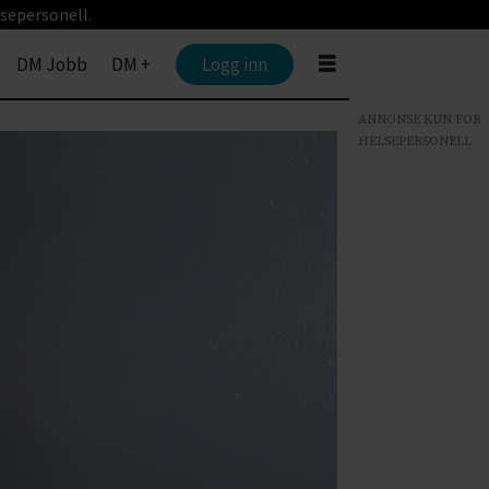
sepersonell.
DM Jobb
DM +
Logg inn
ANNONSE KUN FOR
HELSEPERSONELL