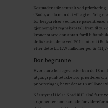
Kostnader står sentralt ved prioriterin
i Bodø, anslo man det ville gi en årlig m
for besparelser ved færre pasientreise
gjennomgått regnskapstall frem til 2022 
kroner større enn antatt fordi luftambul
driftskostnadene ved PCI-senteret i Bodø
etter dette bli 17,9 millioner per år (11
Bør begrunne
Hvor store helsegevinster kan de 18 mill
utgangspunktet ikke bør prioriteres om 
prioriteringer, betyr det at 18 millioner 
Når styret i Helse Nord RHF skal fatte 
argumenter som kan tale for videreførin