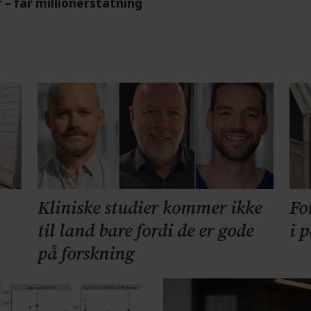
r – får millionerstatning
Kliniske studier kommer ikke
Fo
til land bare fordi de er gode
i 
på forskning