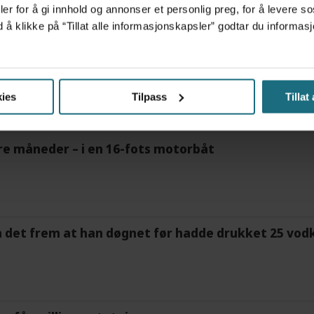
er for å gi innhold og annonser et personlig preg, for å levere s
d å klikke på “Tillat alle informasjonskapsler” godtar du inform
frigjør tid for helsepersonell: – Det er helt magisk
ies
Tilpass
Tillat
tre måneder – i en 16-fots motorbåt
m det frem at han døgnet før hadde drukket 25 vodk