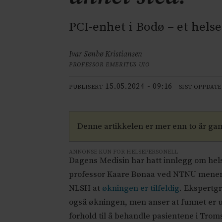
PCI-enhet i Bodø – et hels
Ivar Sønbø Kristiansen
PROFESSOR EMERITUS UIO
15.05.2024 - 09:16
PUBLISERT
SIST OPPDAT
Denne artikkelen er mer enn to år ga
ANNONSE KUN FOR HELSEPERSONELL
Dagens Medisin har hatt innlegg om hel
professor Kaare Bønaa ved NTNU mener
NLSH at
økningen er tilfeldig
. Ekspertg
også økningen, men anser at funnet er us
forhold til å behandle pasientene i Troms