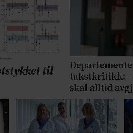
Departementet
tstykket til
takstkritikk: 
skal alltid avg