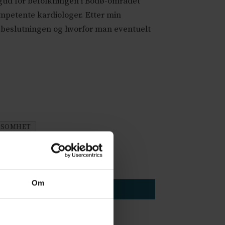
gtid for befolkningen i Bodø-området
mpetente kardiologer. Etter min
r beslutningen og hvorfor man eventuelt
RKSOMHET
Om