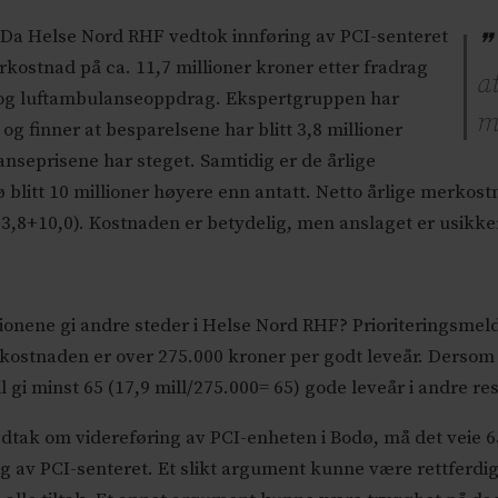
g. Da Helse Nord RHF vedtok innføring av PCI-senteret
erkostnad på ca. 11,7 millioner kroner etter fradrag
a
r og luftambulanseoppdrag. Ekspertgruppen har
m
og finner at besparelsene har blitt 3,8 millioner
anseprisene har steget. Samtidig er de årlige
 blitt 10 millioner høyere enn antatt. Netto årlige merkost
,7-3,8+10,0). Kostnaden er betydelig, men anslaget er usikke
ionene gi andre steder i Helse Nord RHF? Prioriteringsmeldin
kostnaden er over 275.000 kroner per godt leveår. Dersom 
vil gi minst 65 (17,9 mill/275.000= 65) gode leveår i andre r
vedtak om videreføring av PCI-enheten i Bodø, må det veie 
g av PCI-senteret. Et slikt argument kunne være rettferdig