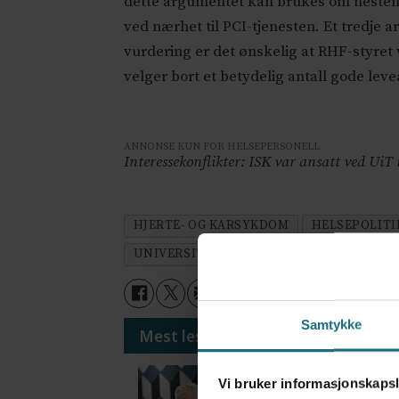
dette argumentet kan brukes om nesten 
ved nærhet til PCI-tjenesten. Et tredj
vurdering er det ønskelig at RHF-styret 
velger bort et betydelig antall gode leve
ANNONSE KUN FOR HELSEPERSONELL
Interessekonflikter: ISK var ansatt ved UiT
HJERTE- OG KARSYKDOM
HELSEPOLITI
UNIVERSITETSSYKEHUSET I NORD-NORG
Samtykke
Mest lest siste syv dager:
Vi trenger en grunnl
Vi bruker informasjonskapsl
4 dager siden