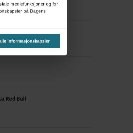
osiale mediefunksjoner og for
asjonskapsler på Dagens
 å være forvakt nå
 alle informasjonskapsler
a Red Bull