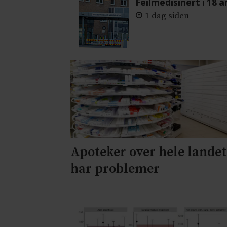
Feilmedisinert i 18 å
1 dag siden
Apoteker over hele landet
har problemer