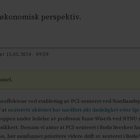
eøkonomisk perspektiv.
15.05.2024 - 09:59
ERT
mmel.
seeffektene ved etablering av PCI-senteret ved Nordland
 at
senterets aktivitet har medført økt dødelighet etter hje
ruppen under ledelse av professor Rune Wiseth ved NTNU 
ikkert. Dersom vi antar at PCI-senteret i Bodø hverken har
ø, bør samfunnet prioritere videre drift av senteret i Bodø