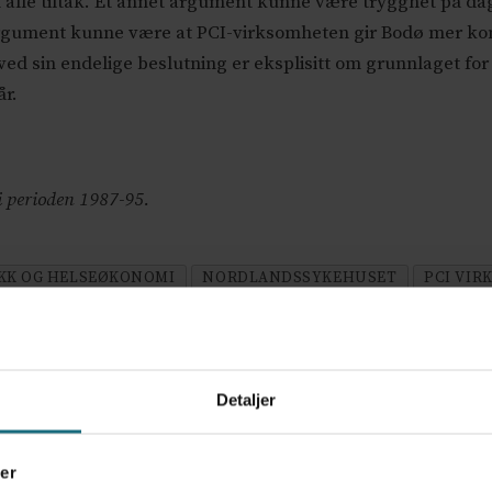
alle tiltak. Et annet argument kunne være trygghet på da
e argument kunne være at PCI-virksomheten gir Bodø mer ko
ved sin endelige beslutning er eksplisitt om grunnlaget fo
år.
 i perioden 1987-95.
KK OG HELSEØKONOMI
NORDLANDSSYKEHUSET
PCI VI
E
DEBATT
Detaljer
ov for psykisk helsehjelp
er