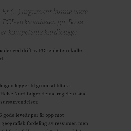
Et (...) argument kunne være
t PCI-virksomheten gir Bodø
er kompetente kardiologer
nader ved drift av PCI-enheten skulle
rt.
gen legger til grunn at tiltak i
Helse Nord følger denne regelen i sine
essursanvendelser.
65 gode leveår per år opp mot
 geografisk fordeling av ressurser, men