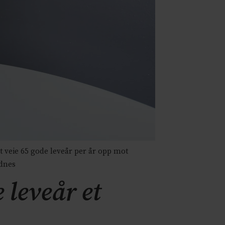
t veie 65 gode leveår per år opp mot
dnes
 leveår et