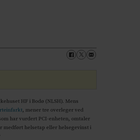
sykehuset HF i Bodø (NLSH). Mens
rteinfarkt
, mener tre overleger ved
som har vurdert PCI-enheten, omtaler
 medført helsetap eller helsegevinst i
?