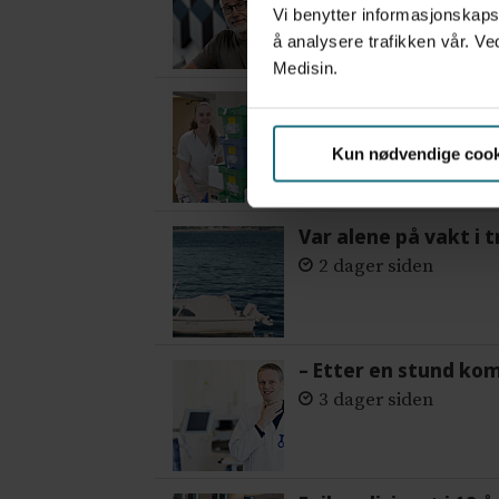
Vi benytter informasjonskapsl
å analysere trafikken vår. Ve
Medisin.
Flytter oppgaver og 
4 dager siden
Kun nødvendige cook
Var alene på vakt i 
2 dager siden
– Etter en stund ko
3 dager siden