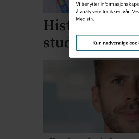
Vi benytter informasjonskapsl
å analysere trafikken vår. Ve
Medisin.
Historisk part
studier
Kun nødvendige cook