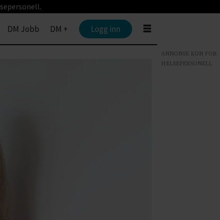
sepersonell.
DM Jobb
DM +
Logg inn
ANNONSE KUN FOR
HELSEPERSONELL