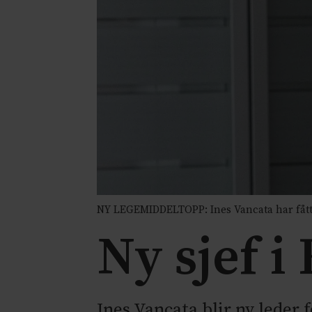
NY LEGEMIDDELTOPP: Ines Vancata har fått
Ny sjef 
Ines Vancata blir ny leder