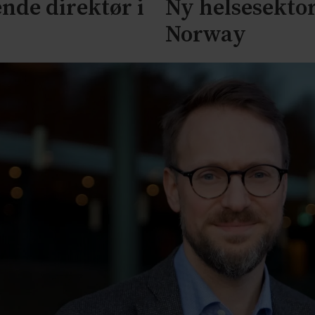
nde direktør i
Ny helsesektor
Norway