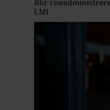
Blir viseadministrere
LMI