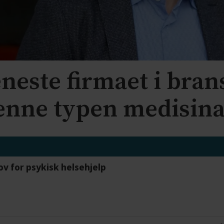
eneste firmaet i bra
enne typen medisina
ov for psykisk helsehjelp