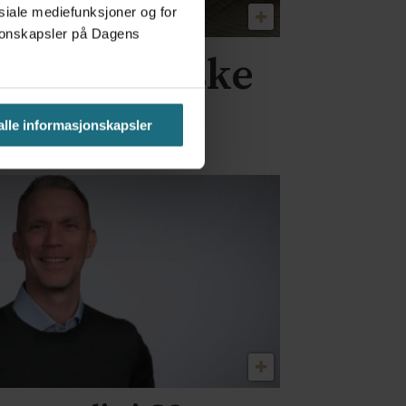
osiale mediefunksjoner og for
asjonskapsler på Dagens
t for kliniske
 alle informasjonskapsler