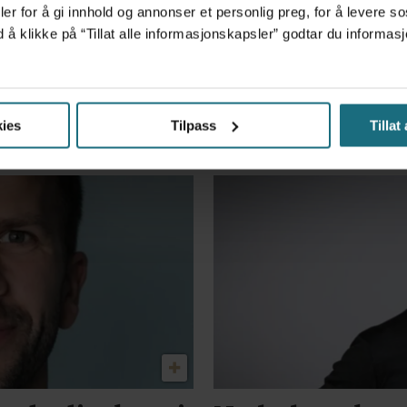
er for å gi innhold og annonser et personlig preg, for å levere s
d å klikke på “Tillat alle informasjonskapsler” godtar du inform
nerskap skal gi et løf
ies
Tilpass
Tillat