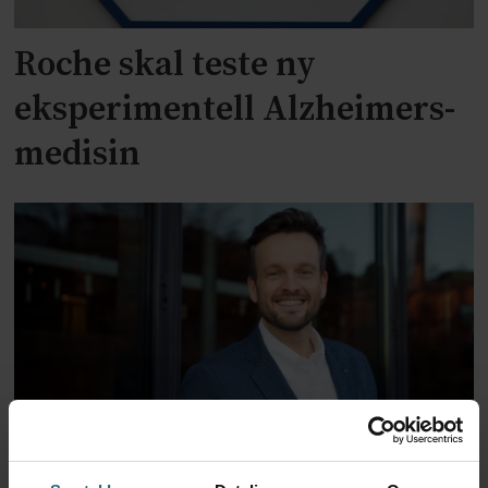
Roche skal teste ny
eksperimentell Alzheimers-
medisin
Kan vi løse noen av flokene i