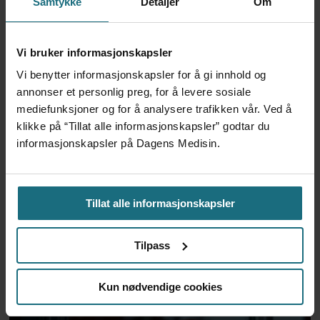
helsetjenesten gjennom å lære
Samtykke
Detaljer
Om
av gode naboer?
Vi bruker informasjonskapsler
Vi benytter informasjonskapsler for å gi innhold og
annonser et personlig preg, for å levere sosiale
mediefunksjoner og for å analysere trafikken vår. Ved å
klikke på “Tillat alle informasjonskapsler” godtar du
informasjonskapsler på Dagens Medisin.
Tillat alle informasjonskapsler
Dyr medisin vurderes på ny:
Noen voksne pasienter står
Tilpass
uten et behandlingstilbud
Kun nødvendige cookies