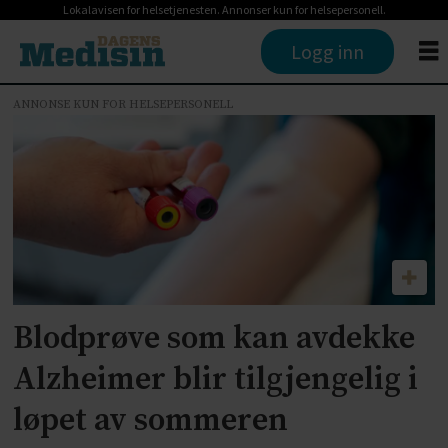
Lokalavisen for helsetjenesten. Annonser kun for helsepersonell.
Logg inn
ANNONSE KUN FOR HELSEPERSONELL
Tag:
roche
Blodprøve som kan avdekke
Alzheimer blir tilgjengelig i
løpet av sommeren