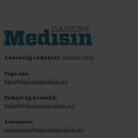
Ansvarlig redaktør
: Martin Gray
Tips oss
:
tips@dagensmedisin.no
Debatt og kronikk:
debatt@dagensmedisin.no
Annonser
:
annonser@dagensmedisin.no