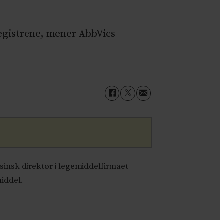
egistrene, mener AbbVies
insk direktør i legemiddelfirmaet
middel.