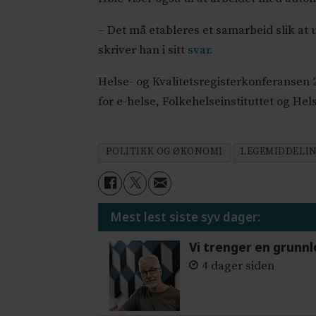
– Det må etableres et samarbeid slik at 
skriver han i sitt
svar.
Helse- og Kvalitetsregisterkonferansen 2
for e-helse, Folkehelseinstituttet og Hel
POLITIKK OG ØKONOMI
LEGEMIDDELI
Mest lest siste syv dager:
Vi trenger en grunnl
4 dager siden