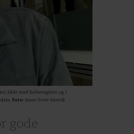
re; både med helseregistre og i
edata.
Foto:
Anne Grete Storvik
or gode