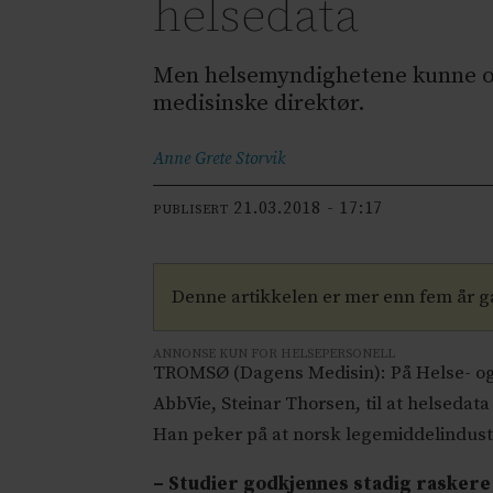
helsedata
Men helsemyndighetene kunne og
medisinske direktør.
Anne Grete
Storvik
21.03.2018 - 17:17
PUBLISERT
Denne artikkelen er mer enn fem år 
ANNONSE KUN FOR HELSEPERSONELL
TROMSØ (Dagens Medisin): På Helse- og 
AbbVie, Steinar Thorsen, til at helsedata u
Han peker på at norsk legemiddelindustri 
– Studier godkjennes stadig raskere