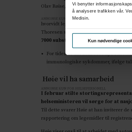
Vi benytter informasjonskapsl
Olav Røise, som er leder av styringsgru
å analysere trafikken vår. Ve
Medisin.
ANNONSE KUN FOR HELSEPERSONELL
hvorvidt legemiddelindustrien vil bidra t
Thoresen svarte at dette er noe man nå vi
7000 substanser på vei
Kun nødvendige cook
For tiden er det over 7000 nye substa
immunologiske sykdommer, ifølge tall
Høie vil ha samarbeid
ANNONSE KUN FOR HELSEPERSONELL
I februar stilte stortingsrepresenta
helseministeren vil sørge for at nasj
Til dette svarer Høie at han inviterer de
rapportering om legemidler til registren
Høie viser også til at arbeidet med auto