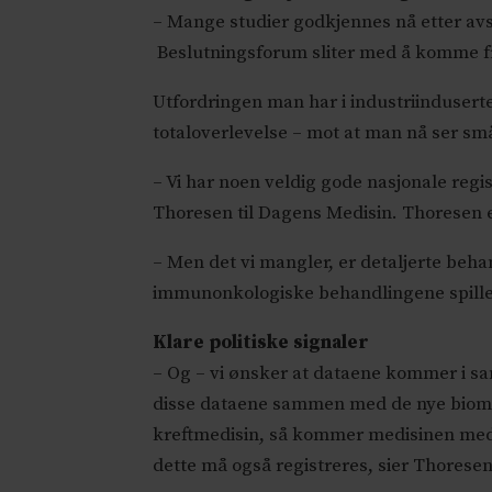
– Mange studier godkjennes nå etter avslu
Beslutningsforum sliter med å komme frem
Utfordringen man har i industriinduserte
totaloverlevelse – mot at man nå ser sm
– Vi har noen veldig gode nasjonale regi
Thoresen til Dagens Medisin. Thoresen er
– Men det vi mangler, er detaljerte beha
immunonkologiske behandlingene spiller, 
Klare politiske signaler
– Og – vi ønsker at dataene kommer i sannt
disse dataene sammen med de nye bio
kreftmedisin, så kommer medisinen med 
dette må også registreres, sier Thoresen