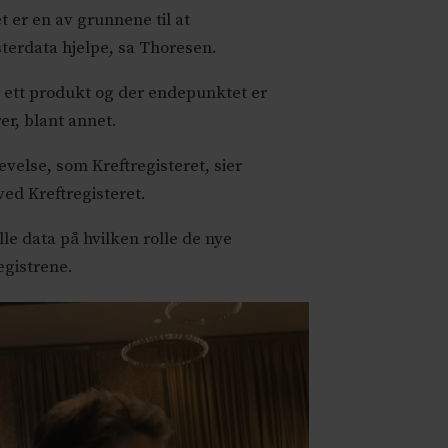
t er en av grunnene til at
sterdata hjelpe, sa Thoresen.
r ett produkt og der endepunktet er
r, blant annet.
velse, som Kreftregisteret, sier
ved Kreftregisteret.
le data på hvilken rolle de nye
egistrene.