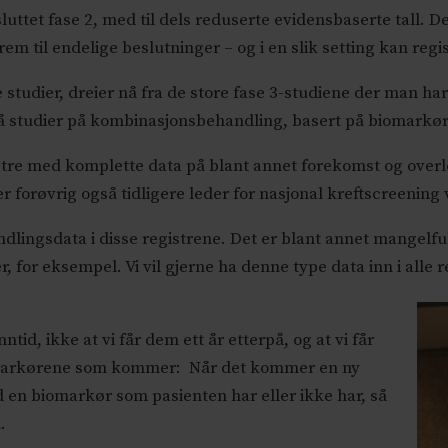
ttet fase 2, med til dels reduserte evidensbaserte tall. De
 til endelige beslutninger – og i en slik setting kan regi
 studier, dreier nå fra de store fase 3-studiene der man ha
å studier på kombinasjonsbehandling, basert på biomarkøre
stre med komplette data på blant annet forekomst og overle
 forøvrig også tidligere leder for nasjonal kreftscreening 
ndlingsdata i disse registrene. Det er blant annet mangelful
for eksempel. Vi vil gjerne ha denne type data inn i alle r
id, ikke at vi får dem ett år etterpå, og at vi får
markørene som kommer: Når det kommer en ny
en biomarkør som pasienten har eller ikke har, så
.