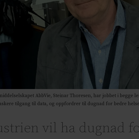
ddelselskapet AbbVie, Steinar Thoresen, har jobbet i begge lei
kere tilgang til data, og oppfordrer til dugnad for bedre hels
trien vil ha dugnad f