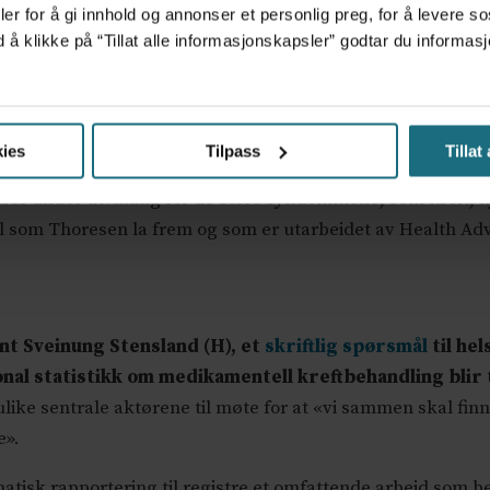
er for å gi innhold og annonser et personlig preg, for å levere s
ppa for Kvalitetsregistre, spurte Thoresen om
hels
d å klikke på “Tillat alle informasjonskapsler” godtar du inform
il investeringer - og om hvor lenge man i så fall må vente p
l se innen kort tid og at det er nå vilje i industrien for e
ies
Tilpass
Tillat
nser under utvikling for de store sykdommene, som kreft, 
 som Thoresen la frem og som er utarbeidet av Health Adv
nt Sveinung Stensland (H), et
skriftlig spørsmål
til he
onal statistikk om medikamentell kreftbehandling blir 
 ulike sentrale aktørene til møte for at «vi sammen skal finn
e».
matisk rapportering til registre et omfattende arbeid som be