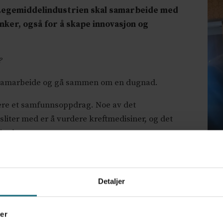
: Legemiddelindustrien skal samarbeide med
ker, også for å skape innovasjon og
?
kan samarbeide og gå sammen om en dugnad.
være et samfunnsoppdrag. Noe av det
iter med er å vurdere kreftmedisiner, og det
ier han.
ene med mer sikre beslutninger, for eksempel ved å
 det er nødvendig - og også å ta i bruk registerdata
INVE
Detaljer
 på befolkningsnivå.
styr
også
emoverlente i å bruke registrene, mener Thoresen.
Trom
er
klar