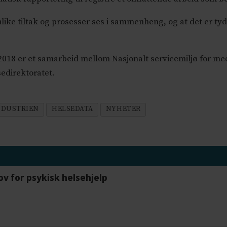
ulike tiltak og prosesser ses i sammenheng, og at det er ty
018 er et samarbeid mellom Nasjonalt servicemiljø for medi
sedirektoratet.
NDUSTRIEN
HELSEDATA
NYHETER
ov for psykisk helsehjelp