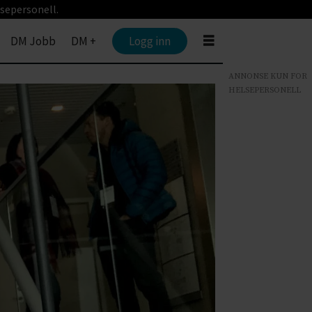
sepersonell.
DM Jobb
DM +
Logg inn
ANNONSE KUN FOR
HELSEPERSONELL