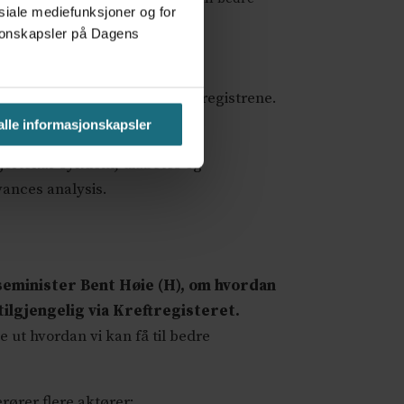
osiale mediefunksjoner og for
edata. Foto: Anne Grete Storvik
asjonskapsler på Dagens
å det?
t godt samarbeid med med helseregistrene.
 alle informasjonskapsler
hjertekar-sykdom, diabetes og
ances analysis.
lseminister Bent Høie (H), om hvordan
tilgjengelig via Kreftregisteret.
e ut hvordan vi kan få til bedre
rører flere aktører: