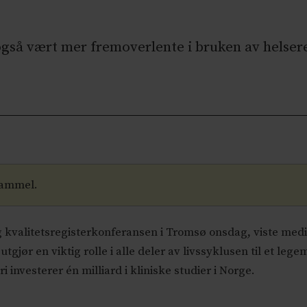
så vært mer fremoverlente i bruken av helser
gammel.
kvalitetsregisterkonferansen i Tromsø onsdag, viste medis
tgjør en viktig rolle i alle deler av livssyklusen til et lege
investerer én milliard i kliniske studier i Norge.