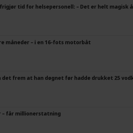
frigjør tid for helsepersonell: – Det er helt magisk
tre måneder – i en 16-fots motorbåt
m det frem at han døgnet før hadde drukket 25 vodk
r – får millionerstatning