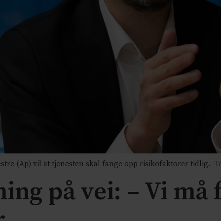
re (Ap) vil at tjenesten skal fange opp risikofaktorer tidlig.
T
ng på vei: – Vi må 
r