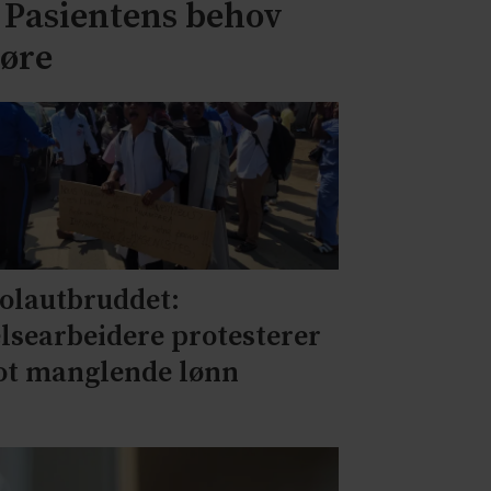
– Pasientens behov
jøre
olautbruddet:
lsearbeidere protesterer
t manglende lønn