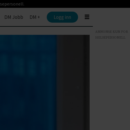
sepersonell.
DM Jobb
DM +
Logg inn
ANNONSE KUN FOR
HELSEPERSONELL