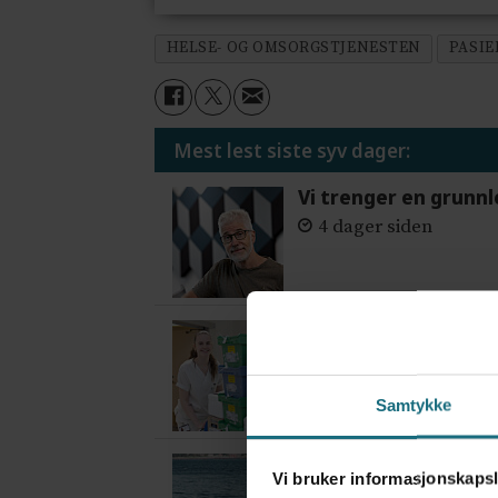
HELSE- OG OMSORGSTJENESTEN
PASI
Mest lest siste syv dager:
Vi trenger en grunnl
4 dager siden
Flytter oppgaver og 
4 dager siden
Samtykke
Var alene på vakt i 
Vi bruker informasjonskapsl
2 dager siden