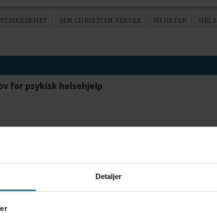
ENTSIKKERHET
JAN CHRISTIAN VESTRE
NYHETER
HELS
ov for psykisk helsehjelp
frigjør tid for helsepersonell: – Det er helt magisk
Detaljer
tre måneder – i en 16-fots motorbåt
er