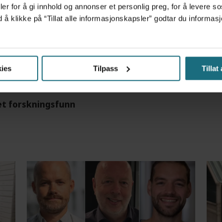
er for å gi innhold og annonser et personlig preg, for å levere s
d å klikke på “Tillat alle informasjonskapsler” godtar du inform
m det frem at han døgnet før hadde drukket 25 vodk
ies
Tilpass
Tillat
et forskningsfunn