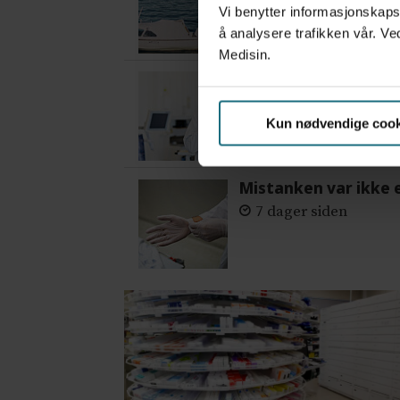
Vi benytter informasjonskapsl
å analysere trafikken vår. Ve
Medisin.
– Etter en stund ko
3 dager siden
Kun nødvendige cook
Mistanken var ikke 
7 dager siden