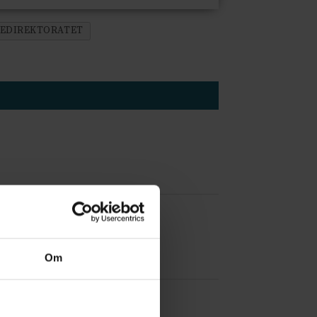
EDIREKTORATET
 å være forvakt nå
Om