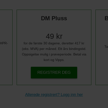
DM Pluss
B
49 kr
i HPR-
for de første 30 dagene, deretter 417 kr
Ta
(eks. MVA) per måned. Ett års bindingstid.
Oppsigelse mulig i prøveperiode. Betal via
kort og Vipps.
REGISTRER DEG
Allerede registrert? Logg inn her