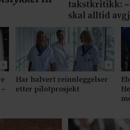
takstkritikk: 
skal alltid avg
re
Har halvert reinnleggelser
Eb
 –
etter pilotprosjekt
He
mo