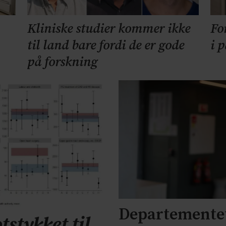
Kliniske studier kommer ikke
Fo
til land bare fordi de er gode
i 
på forskning
Departementet
tstykket til