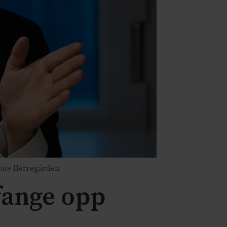
one Herregården
fange opp