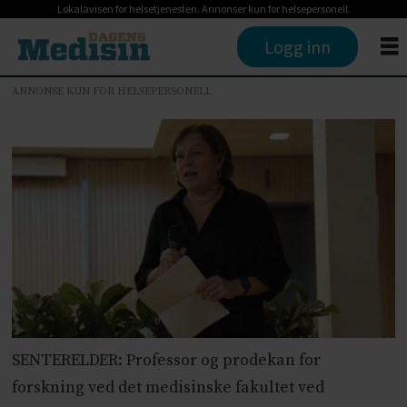
Lokalavisen for helsetjenesten. Annonser kun for helsepersonell.
Logg inn
ANNONSE KUN FOR HELSEPERSONELL
SENTERELDER: Professor og prodekan for
forskning ved det medisinske fakultet ved