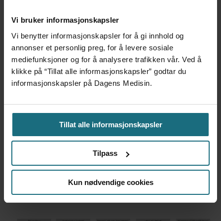
Kliniske studier kommer ikke
til land bare fordi de er gode på
Vi bruker informasjonskapsler
Vi benytter informasjonskapsler for å gi innhold og
forskning
annonser et personlig preg, for å levere sosiale
mediefunksjoner og for å analysere trafikken vår. Ved å
klikke på “Tillat alle informasjonskapsler” godtar du
informasjonskapsler på Dagens Medisin.
Tillat alle informasjonskapsler
Tilpass
Foretaksreformen må vurderes
Kun nødvendige cookies
i pasientenes perspektiv