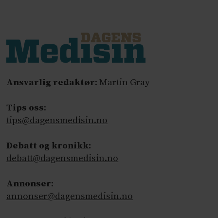
Ansvarlig redaktør
: Martin Gray
Tips oss
:
tips@dagensmedisin.no
Debatt og kronikk:
debatt@dagensmedisin.no
Annonser
:
annonser@dagensmedisin.no