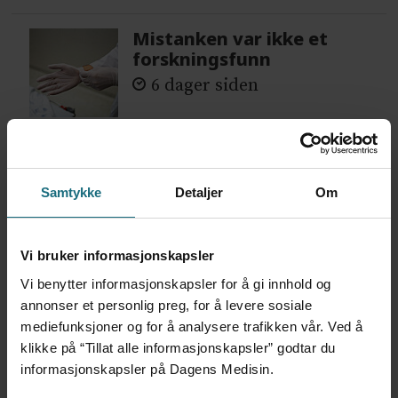
Mistanken var ikke et
forskningsfunn
6 dager siden
Samtykke
Detaljer
Om
Vi bruker informasjonskapsler
Vi benytter informasjonskapsler for å gi innhold og
annonser et personlig preg, for å levere sosiale
mediefunksjoner og for å analysere trafikken vår. Ved å
Ingen planer om å revidere
klikke på “Tillat alle informasjonskapsler” godtar du
informasjonskapsler på Dagens Medisin.
omdiskutert retningslinje –