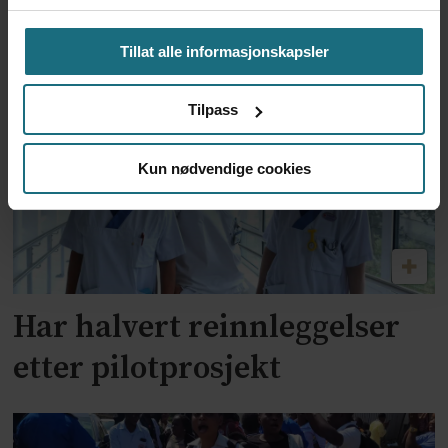
nå må direktoratet se til
andre land
Tillat alle informasjonskapsler
Tilpass
Kun nødvendige cookies
Har halvert reinnleggelser
etter pilotprosjekt