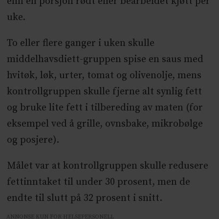
enn en porsjon rødt eller bearbeidet kjøtt per
uke.
To eller flere ganger i uken skulle
middelhavsdiett-gruppen spise en saus med
hvitøk, løk, urter, tomat og olivenolje, mens
kontrollgruppen skulle fjerne alt synlig fett
og bruke lite fett i tilbereding av maten (for
eksempel ved å grille, ovnsbake, mikrobølge
og posjere).
Målet var at kontrollgruppen skulle redusere
fettinntaket til under 30 prosent, men de
endte til slutt på 32 prosent i snitt.
ANNONSE KUN FOR HELSEPERSONELL