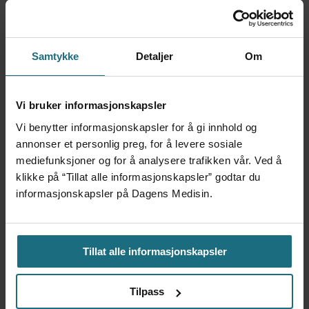
– Fra før har vi observasjonsstudier på
befolkningsnivå som viser at middelhavskost
Samtykke
Detaljer
Om
er bra. Men det er mange ulike faktorer i
befolkningen som kan forklare at de har
Vi bruker informasjonskapsler
mindre hjertekarsykdom, sier hun og
Vi benytter informasjonskapsler for å gi innhold og
fortsetter:
annonser et personlig preg, for å levere sosiale
mediefunksjoner og for å analysere trafikken vår. Ved å
– Dette er en randomisert, kontrollert
klikke på “Tillat alle informasjonskapsler” godtar du
informasjonskapsler på Dagens Medisin.
studie som bekrefter at
middelhavskostholdet er bra for
pasienter som har hatt hjerte- og
Tillat alle informasjonskapsler
karsykdom.
Tilpass
Når det gjelder middelhavskost som