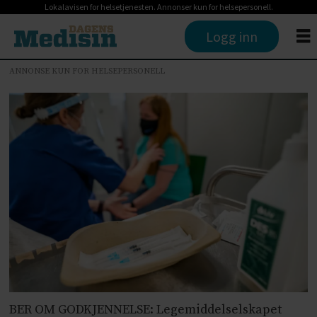
Lokalavisen for helsetjenesten. Annonser kun for helsepersonell.
Logg inn
ANNONSE KUN FOR HELSEPERSONELL
BER OM GODKJENNELSE: Legemiddelselskapet