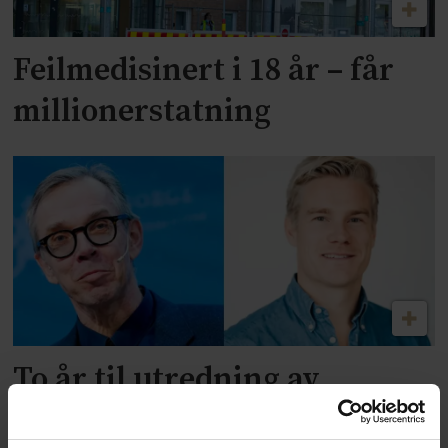
Feilmedisinert i 18 år – får
millionerstatning
To år til utredning av
alternativkostnad skal være