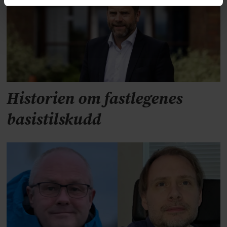
Historien om fastlegenes
basistilskudd