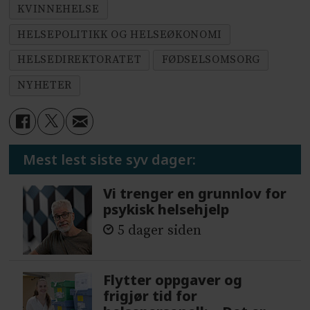
KVINNEHELSE
HELSEPOLITIKK OG HELSEØKONOMI
HELSEDIREKTORATET
FØDSELSOMSORG
NYHETER
Mest lest siste syv dager:
Vi trenger en grunnlov for
psykisk helsehjelp
5 dager siden
Flytter oppgaver og
frigjør tid for