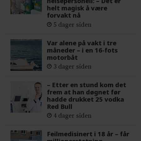
helsepersonell: – Det er
helt magisk å være
forvakt nå
5 dager siden
Var alene på vakt i tre
måneder – i en 16-fots
motorbåt
3 dager siden
– Etter en stund kom det
frem at han døgnet før
hadde drukket 25 vodka
Red Bull
4 dager siden
Feilmedisinert i 18 år – får