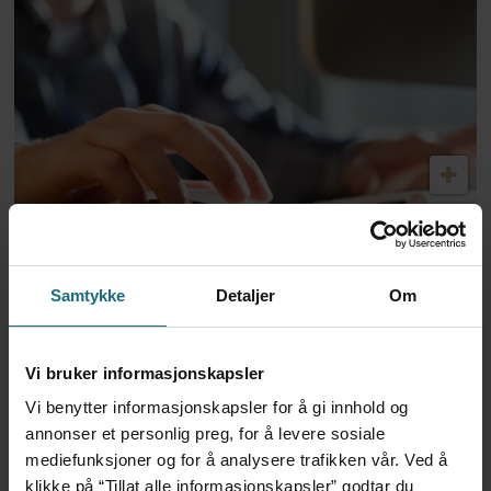
Dansk politi vil fengsle lege
for utskrivning av store
Samtykke
Detaljer
Om
mengder Ozempic
Vi bruker informasjonskapsler
Vi benytter informasjonskapsler for å gi innhold og
annonser et personlig preg, for å levere sosiale
mediefunksjoner og for å analysere trafikken vår. Ved å
klikke på “Tillat alle informasjonskapsler” godtar du