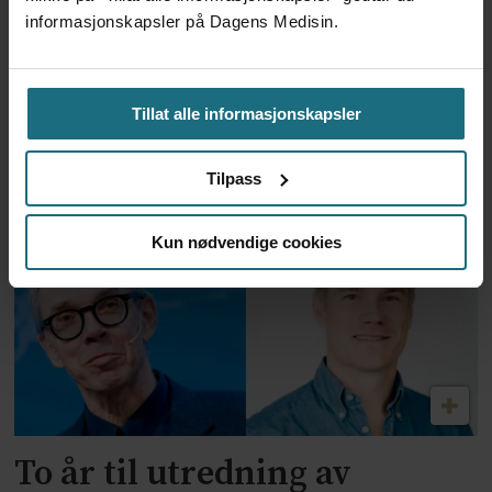
informasjonskapsler på Dagens Medisin.
Tillat alle informasjonskapsler
Feilmedisinert i 18 år – får
millionerstatning
Tilpass
Kun nødvendige cookies
To år til utredning av