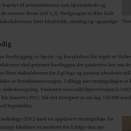
 knyttet til arteriosklerose som hjerteinfarkt og
 de seneste årene (ref 1,2). Nedgangen er ikke fullt
 risikofaktorene høyt blodtrykk, røyking og ugunstige
Tho
ndig
or forebygging av hjerte- og karsykdom ble utgitt av Helsedi
ofaktorer skal primært kartlegges der pasienten ber om det 
lere risikofaktorer for å gi lege og pasient absolutte tall
siko er livsstilsintervensjon. I tillegg sier retningslinjen 
risikoberegning. Pasienter med mild hypertensjon (≥140/
n ble lansert i 2017, ble det beregnet at om lag 750.000 n
ed legemidler.
ardiology (ESC) med en oppdatert retningslinje for
t mange klinikere er motivert for å følge den nye