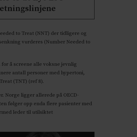
etningslinjene
eded to Treat (NNT) der tidligere og
kkssenkning vurderes (Number Needed to
 for å screene alle voksne jevnlig
inere antall personer med hypertoni,
Treat (TNT) (ref 8).
er. Norge ligger allerede på OECD-
esten følger opp enda flere pasienter med
ed leder til utilsiktet