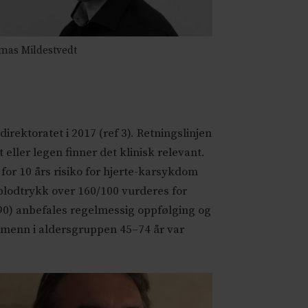
mas Mildestvedt
rektoratet i 2017 (ref 3). Retningslinjen
eller legen finner det klinisk relevant.
 for 10 års risiko for hjerte-karsykdom
at blodtrykk over 160/100 vurderes for
90) anbefales regelmessig oppfølging og
ordmenn i aldersgruppen 45–74 år var