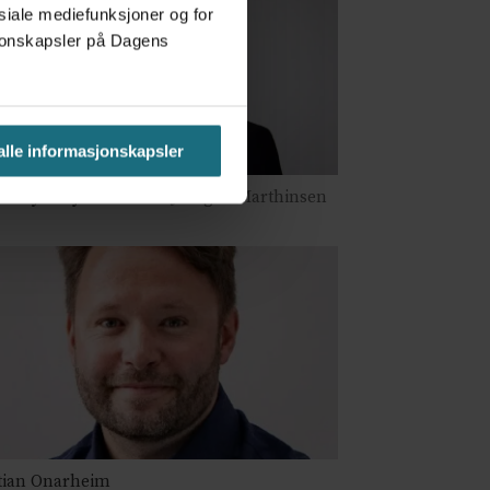
osiale mediefunksjoner og for
asjonskapsler på Dagens
 alle informasjonskapsler
e Prytz Mjølstad
Karl Joergen Marthinsen
tian Onarheim