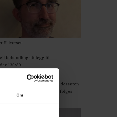
r Halvorsen
l behandling i tillegg til
der 130/80.
asjoner kodet med ukomplisert
lisert hypertensjon, og man må dessuten
ange flere pasienter som skal følges
Om
etning av et svar: