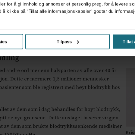
e ifølge ESC altså skulle få målt sitt blodtrykk. Men
er for å gi innhold og annonser et personlig preg, for å levere s
eskene har blodtrykk over behandlingsgrensen i
d å klikke på “Tillat alle informasjonskapsler” godtar du inform
 befolkningsstudie hjelper oss til et anslag: I HUNT4-
rsoner over 40 år fikk målt blodtrykket, hadde 30
ens over 50 prosent hadde blodtrykk over 130/80
ies
Tilpass
Tillat
Bent
ndling
med andre ord mer enn halvparten av alle over 40 år
sjon. Dette er nærmere 1,5 millioner mennesker –
t pasienter som ble registrert med høyt blodtrykk hos
lertallet av dem som i dag behandles for høyt blodtrykk,
gitt de nye grensene. Dette anslaget baserer vi igjen
nt av dem som brukte blodtrykkssenkende medisiner
Kris
over 130/80mmHg.