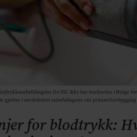
dtrykksanbefalingene fra ESC ikke bør iverksettes i Norge fø
tte gjelder i særdeleshet anbefalingene om primærforebygging 
njer for blodtrykk: H