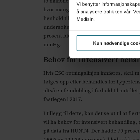
to millioner til fastlegen hvert år, der d
Vi benytter informasjonskapsl
hvor mange av disse tre millioner menn
å analysere trafikken vår. Ve
henhold til ESC-retningslinjen? En norsk
Medisin.
undersøkelsen (2017-2019) der 42.533 pe
prosent blodtrykk over 140/90 mmHg, m
Kun nødvendige cook
mmHg.
Behov for intensivert beha
Hvis ESC-retningslinjen innføres, skal 
følges opp eller behandles for hyperten
altså en femdobling i forhold til antalle
fastlegen i 2017.
I tillegg til dette, kan det se ut til at f
vil ha behov for intensivert behandling, 
på data fra HUNT4. Der hadde 70 prose
(9003 av 12.929 personer), blodtrykk 