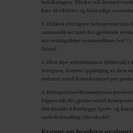
befolkningen. Tiltaket må dermed vurd
krav til effektive og forsvarlige screeni
2. Hvilken ytterligere helsegevinst kan f
sammenliknet med den gjeldende retning
nye retningslinjer sammenliknes (ref 7)
Harm).
3. Hvor mye arbeidsinnsats (tidsbruk) i 
beregnes, dernest oppfølging av dem som
estimert antall konsultasjoner per pasie
4. Helsepersonellkommisjonen presiserer
toppen når det gjelder antall helseperson
den hensikt å forebygge hjerte- og karsy
underbehandling eller skade?
Krever en bredere evaluer