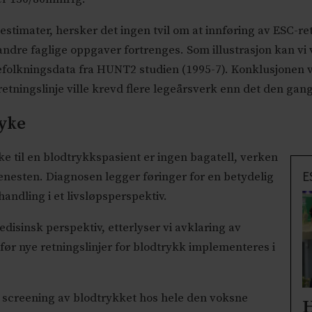
stimater, hersker det ingen tvil om at innføring av ESC-ret
dre faglige oppgaver fortrenges. Som illustrasjon kan vi v
befolkningsdata fra HUNT2 studien (1995-7). Konklusjonen v
tningslinje ville krevd flere legeårsverk enn det den gang 
syke
e til en blodtrykkspasient er ingen bagatell, verken
E
tjenesten. Diagnosen legger føringer for en betydelig
andling i et livsløpsperspektiv.
sinsk perspektiv, etterlyser vi avklaring av
før nye retningslinjer for blodtrykk implementeres i
en screening av blodtrykket hos hele den voksne
H