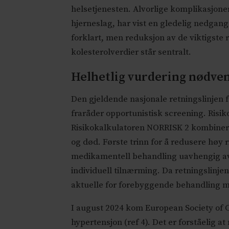
helsetjenesten. Alvorlige komplikasjoner
hjerneslag, har vist en gledelig nedgang
forklart, men reduksjon av de viktigste
kolesterolverdier står sentralt.
Helhetlig vurdering nødve
Den gjeldende nasjonale retningslinjen f
fraråder opportunistisk screening. Risik
Risikokalkulatoren NORRISK 2 kombinerer f
og død. Første trinn for å redusere høy ri
medikamentell behandling uavhengig av 
individuell tilnærming. Da retningslinje
aktuelle for forebyggende behandling m
I august 2024 kom European Society of C
hypertensjon (ref 4). Det er forståelig a