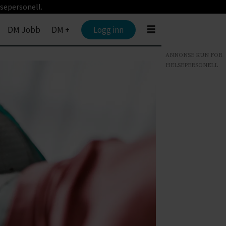
sepersonell.
DM Jobb
DM +
Logg inn
ANNONSE KUN FOR
HELSEPERSONELL