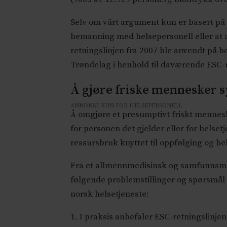
Selv om vårt argument kun er basert på e
bemanning med helsepersonell eller at an
retningslinjen fra 2007 ble anvendt på 
Trøndelag i henhold til daværende ESC-re
Å gjøre friske mennesker 
ANNONSE KUN FOR HELSEPERSONELL
Å omgjøre et presumptivt friskt mennesk
for personen det gjelder eller for helse
ressursbruk knyttet til oppfølging og beh
Fra et allmennmedisinsk og samfunnsmedi
følgende problemstillinger og spørsmål 
norsk helsetjeneste:
1. I praksis anbefaler ESC-retningslinj