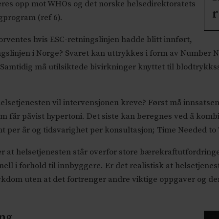
eres opp mot WHOs og det norske helsedirektoratets
r
ngprogram (ref 6).
orventes hvis ESC-retningslinjen hadde blitt innført,
slinjen i Norge? Svaret kan uttrykkes i form av Number Ne
. Samtidig må utilsiktede bivirkninger knyttet til blodtry
helsetjenesten vil intervensjonen kreve? Først må innsatsen
 får påvist hypertoni. Det siste kan beregnes ved å komb
nt per år og tidsvarighet per konsultasjon; Time Needed to 
 at helsetjenesten står overfor store bærekraftutfordring
ell i forhold til innbyggere. Er det realistisk at helsetjen
kdom uten at det fortrenger andre viktige oppgaver og derm
ing