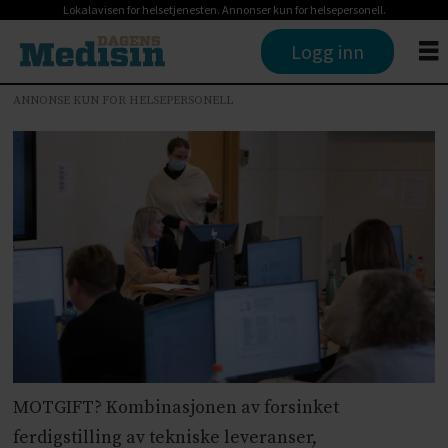
Lokalavisen for helsetjenesten. Annonser kun for helsepersonell.
Logg inn
ANNONSE KUN FOR HELSEPERSONELL
MOTGIFT? Kombinasjonen av forsinket
ferdigstilling av tekniske leveranser,