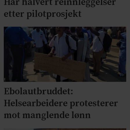
Har halvert reinnleggelser
etter pilotprosjekt
Ebolautbruddet:
Helsearbeidere protesterer
mot manglende lønn