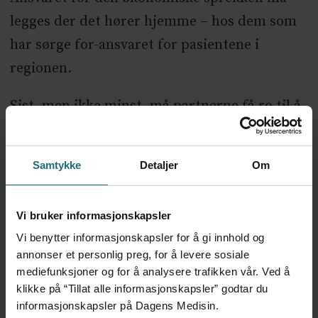
legges der det hører hjemme – hos dem som
har sørge for-ansvaret for pasientene i
regionen.
Sist, men ikke minst, må partnerne få ro til å
gjøre det som må til for å få kabalen til å gå
opp på nytt.
Samtykke
Detaljer
Om
ANNONSE KUN FOR HELSEPERSONELL
Her kan du lese Dagens Medisins artikler om
Vi bruker informasjonskapsler
Helseplattformen
Vi benytter informasjonskapsler for å gi innhold og
annonser et personlig preg, for å levere sosiale
mediefunksjoner og for å analysere trafikken vår. Ved å
TRONDHEIM KOMMUNE
NYHETER
LEDER
klikke på “Tillat alle informasjonskapsler” godtar du
informasjonskapsler på Dagens Medisin.
HELSEPLATTFORMEN
EN JOURNAL