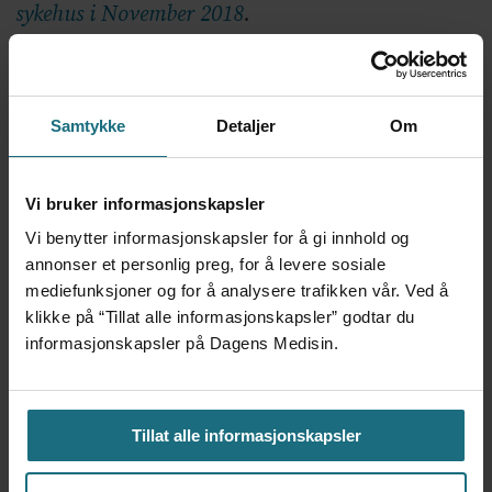
sykehus i November 2018
.
EPJ
PRIMÆRHELSETJENESTE
NYHETER
Samtykke
Detaljer
Om
IKT 2
IKT
HELSEPLATTFORMEN
SPESIALISTHELSETJENESTE
EN JOURNAL
Vi bruker informasjonskapsler
EN INNBYGGER
Vi benytter informasjonskapsler for å gi innhold og
annonser et personlig preg, for å levere sosiale
mediefunksjoner og for å analysere trafikken vår. Ved å
klikke på “Tillat alle informasjonskapsler” godtar du
informasjonskapsler på Dagens Medisin.
Mest lest siste syv dager:
Vi trenger en grunnlov for
psykisk helsehjelp
Tillat alle informasjonskapsler
2 dager siden