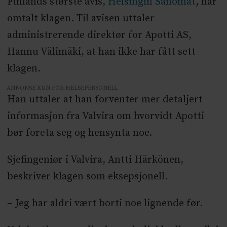
Finlands største avis,
Helsingin Sanomat
, har
omtalt klagen. Til avisen uttaler
administrerende direktør for Apotti AS,
Hannu Välimäki, at han ikke har fått sett
klagen.
ANNONSE KUN FOR HELSEPERSONELL
Han uttaler at han forventer mer detaljert
informasjon fra Valvira om hvorvidt Apotti
bør foreta seg og hensynta noe.
Sjefingeniør i Valvira, Antti Härkönen,
beskriver klagen som eksepsjonell.
– Jeg har aldri vært borti noe lignende før.