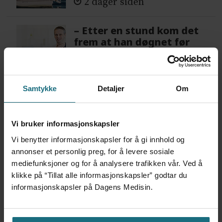
2 dager siden
– Etter en stund kom det
frem at han døgnet før
hadde drukket 25 vodka
Red Bull
3 dager siden
Samtykke
Detaljer
Om
Feilmedisinert i 18 år – får
millionerstatning
Vi bruker informasjonskapsler
1 dag siden
Vi benytter informasjonskapsler for å gi innhold og
annonser et personlig preg, for å levere sosiale
mediefunksjoner og for å analysere trafikken vår. Ved å
klikke på “Tillat alle informasjonskapsler” godtar du
informasjonskapsler på Dagens Medisin.