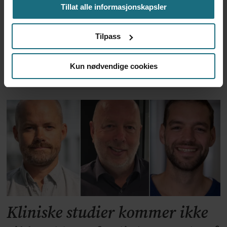
Tillat alle informasjonskapsler
Tilpass
Apoteker over hele landet
Kun nødvendige cookies
har problemer
Kliniske studier kommer ikke