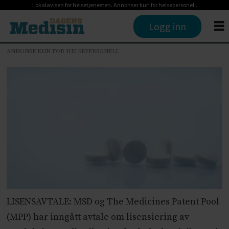
Lokalavisen for helsetjenesten. Annonser kun for helsepersonell.
Logg inn
ANNONSE KUN FOR HELSEPERSONELL
LISENSAVTALE: MSD og The Medicines Patent Pool
(MPP) har inngått avtale om lisensiering av