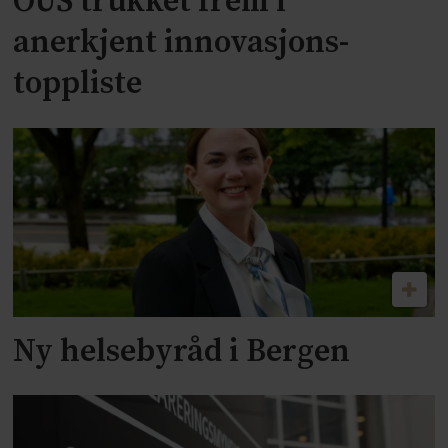
OUS trukket frem i
anerkjent innovasjons-
toppliste
Ny helsebyråd i Bergen