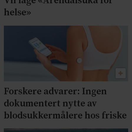
Vil lage «Arendalsuka for
helse»
Forskere advarer: Ingen
dokumentert nytte av
blodsukkermålere hos friske