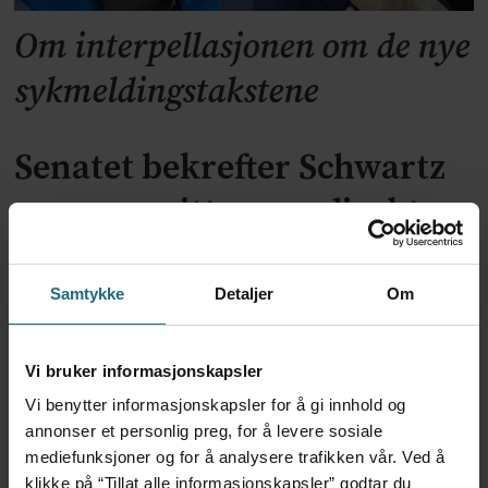
Om interpellasjonen om de nye
sykmeldingstakstene
Senatet bekrefter Schwartz
som ny smittevernsdirektør
Samtykke
Detaljer
Om
Vi bruker informasjonskapsler
Vi benytter informasjonskapsler for å gi innhold og
annonser et personlig preg, for å levere sosiale
mediefunksjoner og for å analysere trafikken vår. Ved å
klikke på “Tillat alle informasjonskapsler” godtar du