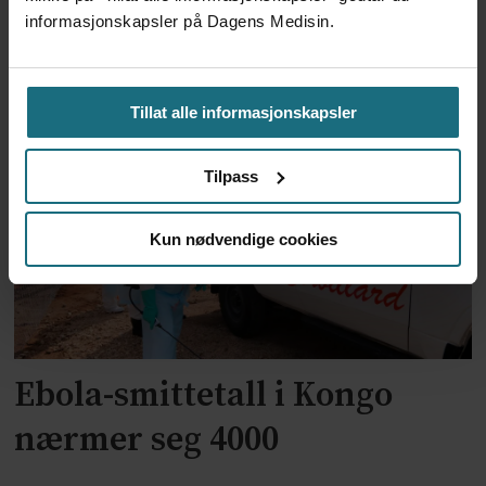
Trump-administrasjonen
informasjonskapsler på Dagens Medisin.
bevilger over 2 milliarder til
kampen mot ebola
Tillat alle informasjonskapsler
Tilpass
Kun nødvendige cookies
Ebola-smittetall i Kongo
nærmer seg 4000