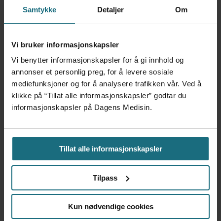
Norge gir oss en mulighet til å nedskalere noe
Samtykke
Detaljer
Om
av denne ulikheten, kan man styrke
befolkningen med økt helsekompetanse og en
Vi bruker informasjonskapsler
mindre paternalistisk helsemyndiggjøring.
Vi benytter informasjonskapsler for å gi innhold og
annonser et personlig preg, for å levere sosiale
mediefunksjoner og for å analysere trafikken vår. Ved å
Vi har nok av utfordringer som venter oss i
klikke på “Tillat alle informasjonskapsler” godtar du
helsevesenet i tiden fremover. Ved å
informasjonskapsler på Dagens Medisin.
kombinere hverdagshelseteknologi med
kunstig intelligens og lokal kompetanse kan
Tillat alle informasjonskapsler
vi skape en ny, smartere og mer robust
primærhelsetjeneste – for hele befolkningen
Tilpass
– uansett hvor du bor i vårt langstrakte og
værharde land.
Kun nødvendige cookies