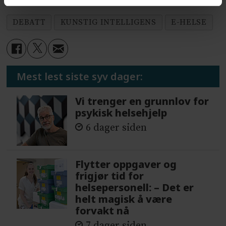
DEBATT
KUNSTIG INTELLIGENS
E-HELSE
Mest lest siste syv dager:
Vi trenger en grunnlov for
psykisk helsehjelp
6 dager siden
Flytter oppgaver og
frigjør tid for
helsepersonell: – Det er
helt magisk å være
forvakt nå
7 dager siden