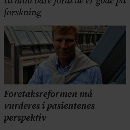
til land bare fordi de er gode på
forskning
Foretaksreformen må
vurderes i pasientenes
perspektiv