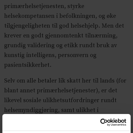
primærhelsetjenesten, styrke
helsekompetansen i befolkningen, og øke
tilgjengeligheten til god helsehjelp. Men det
krever en godt gjennomtenkt tilnærming,
grundig validering og etikk rundt bruk av
kunstig intelligens, personvern og
pasientsikkerhet.
Selv om alle betaler lik skatt her til lands (for
blant annet primærhelsetjenester), er det
likevel sosiale ulikhetsutfordringer rundt
helsemyndiggjøring, samt ulikhet i
helsetilbudet mellom by og bygd. Ved å ta
høyde for dette og at teknologitettheten i