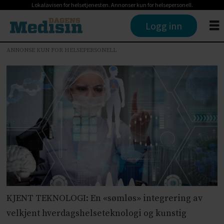
Lokalavisen for helsetjenesten. Annonser kun for helsepersonell.
Logg inn
ANNONSE KUN FOR HELSEPERSONELL
KJENT TEKNOLOGI: En «sømløs» integrering av
velkjent hverdagshelseteknologi og kunstig