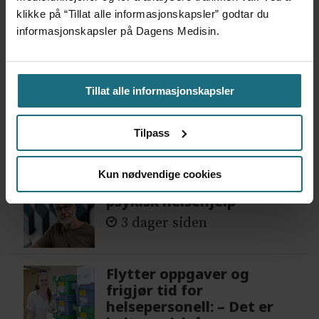
klikke på “Tillat alle informasjonskapsler” godtar du
informasjonskapsler på Dagens Medisin.
DEBATT OG KRONIKK
DEBATT
Tillat alle informasjonskapsler
Tilpass
Mest lest siste syv dager:
Kun nødvendige cookies
Vi trenger en grunnlov for
psykisk helsehjelp
3 dager siden
Flytter oppgaver og
frigjør tid for
helsepersonell: – Det er