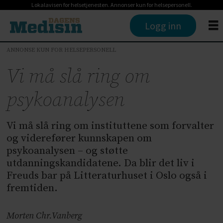
Lokalavisen for helsetjenesten. Annonser kun for helsepersonell.
Logg inn
ANNONSE KUN FOR HELSEPERSONELL
Vi må slå ring om
psykoanalysen
Vi må slå ring om instituttene som forvalter
og viderefører kunnskapen om
psykoanalysen – og støtte
utdanningskandidatene. Da blir det liv i
Freuds bar på Litteraturhuset i Oslo også i
fremtiden.
Morten Chr.
Vanberg