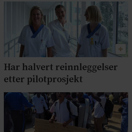
Har halvert reinnleggelser
etter pilotprosjekt