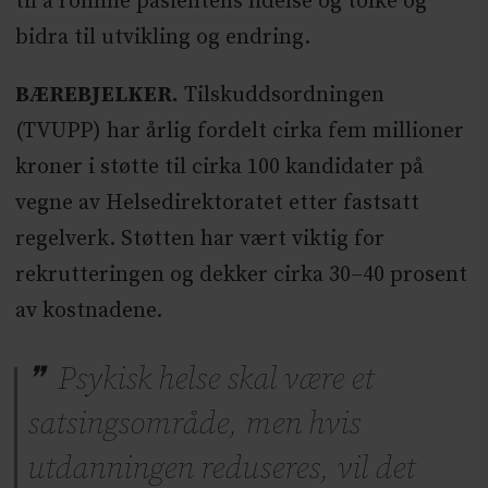
til å romme pasientens lidelse og tolke og
bidra til utvikling og endring.
BÆREBJELKER.
Tilskuddsordningen
(TVUPP) har årlig fordelt cirka fem millioner
kroner i støtte til cirka 100 kandidater på
vegne av Helsedirektoratet etter fastsatt
regelverk. Støtten har vært viktig for
rekrutteringen og dekker cirka 30–40 prosent
av kostnadene.
Psykisk helse skal være et
satsingsområde, men hvis
utdanningen reduseres, vil det