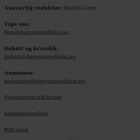
Ansvarlig redaktør
: Martin Gray
Tips oss
:
tips@dagensmedisin.no
Debatt og kronikk:
debatt@dagensmedisin.no
Annonser
:
annonser@dagensmedisin.no
Personvernerklæring
Salgsbetingelser
RSS-feed