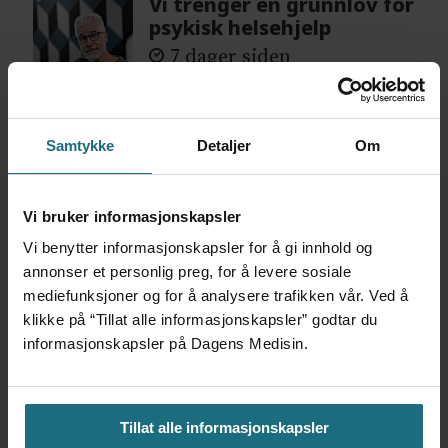
Vi trenger en grunnlov for
psykisk helsehjelp
7 dager siden
Flytter oppgaver og
Samtykke
Detaljer
Om
frigjør tid for
helsepersonell: – Det er
helt magisk å være
forvakt nå
Vi bruker informasjonskapsler
7 dager siden
Vi benytter informasjonskapsler for å gi innhold og
annonser et personlig preg, for å levere sosiale
mediefunksjoner og for å analysere trafikken vår. Ved å
Var alene på vakt i tre
klikke på “Tillat alle informasjonskapsler” godtar du
måneder – i en 16-fots
informasjonskapsler på Dagens Medisin.
motorbåt
5 dager siden
Tillat alle informasjonskapsler
Feilmedisinert i 18 år – får