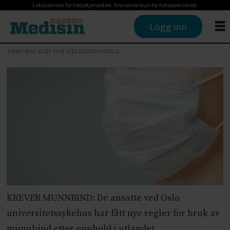
Lokalavisen for helsetjenesten. Annonser kun for helsepersonell.
Logg inn
ANNONSE KUN FOR HELSEPERSONELL
KREVER MUNNBIND: De ansatte ved Oslo
universitetssykehus har fått nye regler for bruk av
munnbind etter opphold i utlandet.