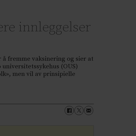
ere innleggelser
 å fremme vaksinering og sier at
lo universitetssykehus (OUS)
k», men vil av prinsipielle