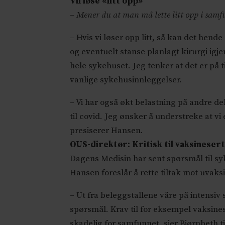
Vil løse «litt opp»
– Mener du at man må lette litt opp i samfu
– Hvis vi løser opp litt, så kan det hen
og eventuelt stanse planlagt kirurgi ig
hele sykehuset. Jeg tenker at det er på t
vanlige sykehusinnleggelser.
– Vi har også økt belastning på andre de
til covid. Jeg ønsker å understreke at vi 
presiserer Hansen.
OUS-direktør: Kritisk til vaksinesert
Dagens Medisin har sent spørsmål til sy
Hansen foreslår å rette tiltak mot uvaksi
– Ut fra beleggstallene våre på intensiv 
spørsmål. Krav til for eksempel vaksinese
skadelig for samfunnet, sier Bjørnbeth t