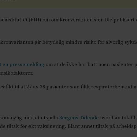
lseinstituttet (FHI) om omikronvarianten som ble publisert
onvarianten gir betydelig mindre risiko for alvorlig sykd
t en pressemelding
om at de ikke har hatt noen pasienter 
risikofaktorer.
sifikt til at 27 av 38 pasienter som fikk respiratorbehand
kom nylig med et utspill i
Bergens Tidende
hvor han tok til
e tiltak for økt vaksinering. Blant annet tiltak på arbeidsp