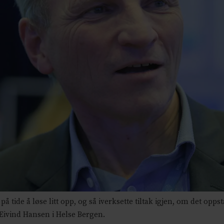
å tide å løse litt opp, og så iverksette tiltak igjen, om det opps
Eivind Hansen i Helse Bergen.