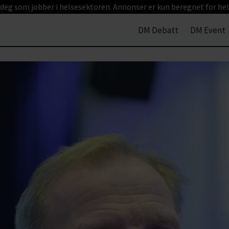
 deg som jobber i helsesektoren. Annonser er kun beregnet for hel
DM Debatt
DM Event