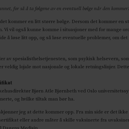
nnet, for så å ta følgene av en eventuell bølge når den kommer
de det kommer en litt større bølge. Dersom det kommer en s
jen. Vi vil også kunne komme i situasjoner med for mange o
ide å løse litt opp, og så løse eventuelle problemer, om det
ler av spesialisthelsetjenesten, som psykisk helsevern, som
er veldig lojale mot nasjonale og lokale retningslinjer. Dette 
ifikat
kehusdirektør Bjørn Atle Bjørnbeth ved Oslo universitetss
nerte, og hvilke tiltak man bør ha.
skjønner jeg at dette kommer opp. Fra min side er det ikke 
rtifikat eller andre måter å skille vaksinerte fra uvaksine
il Dagens Medisin.