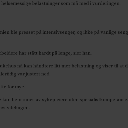
så helsemessige belastninger som må med i vurderingen.
emien ble presset på intensivsenger, og ikke på vanlige seng
beidere har stått hardt på lenge, sier han.
hus nå kan håndtere litt mer belastning og viser til at de
ertidig var justert ned.
atte for mye.
 de kan bemannes av sykepleiere uten spesialistkompetanse.
sivavdelingen.