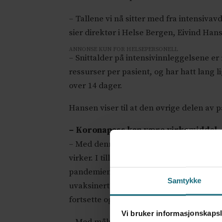
– Tallene vi nå sitter med fra intensiva
sier direktør i Helse Bergen, Eivind Han
ANNONSE KUN FOR HELSEPERSONELL
– Snittalder på intensivinnleggelsene er 
ressurser per pasient, og har hatt lang li
over 14 dager.
Hansen viser til at den øvrige delen av
– Koronapass kan være virkemiddel
– Med denne kunnskapen, så blir det vik
virker. I tillegg viser dette at vaksiner 
pandemien. Derfor må vi sørge for å ko
Samtykke
uvaksinerte. Det pågår mye og flott ar
fortsette og målrettes enda mer.
Vi bruker informasjonskapsl