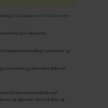
 onsdag 12. januar,
viser til at den store
omsforløp hos vaksinerte.
på respiratorbehandling i november og
ling i november og desember ikke var
 orde for færre koronatiltak mot
lasser og lignende, for å nå flere og