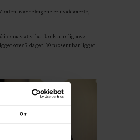
på intensivavdelingene er uvaksinerte,
å intensiv at vi har brukt særlig mye
ligget over 7 dager. 30 prosent har ligget
Om