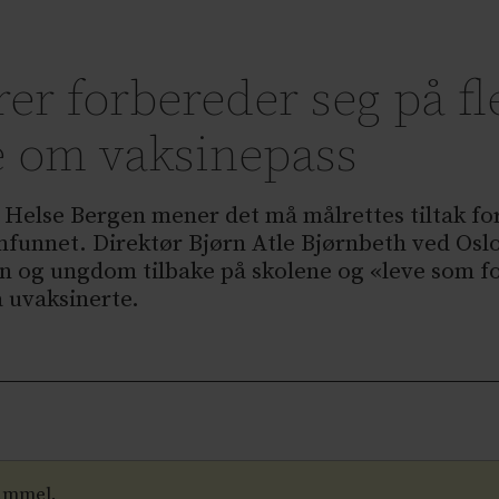
er forbereder seg på fl
e om vaksinepass
 Helse Bergen mener det må målrettes tiltak for
samfunnet. Direktør Bjørn Atle Bjørnbeth ved Os
rn og ungdom tilbake på skolene og «leve som fol
a uvaksinerte.
gammel.