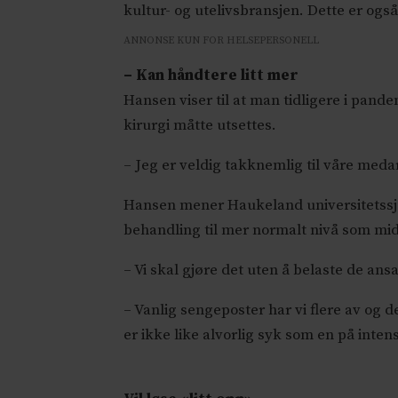
kultur- og utelivsbransjen. Dette er og
ANNONSE KUN FOR HELSEPERSONELL
– Kan håndtere litt mer
Hansen viser til at man tidligere i pand
kirurgi måtte utsettes.
– Jeg er veldig takknemlig til våre medar
Hansen mener Haukeland universitetssjuke
behandling til mer normalt nivå som midl
– Vi skal gjøre det uten å belaste de ans
– Vanlig sengeposter har vi flere av og
er ikke like alvorlig syk som en på inten