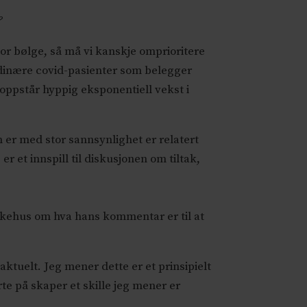
?
tor bølge, så må vi kanskje omprioritere
rdinære covid-pasienter som belegger
 oppstår hyppig eksponentiell vekst i
 er med stor sannsynlighet er relatert
er et innspill til diskusjonen om tiltak,
ykehus om hva hans kommentar er til at
aktuelt. Jeg mener dette er et prinsipielt
rte på skaper et skille jeg mener er