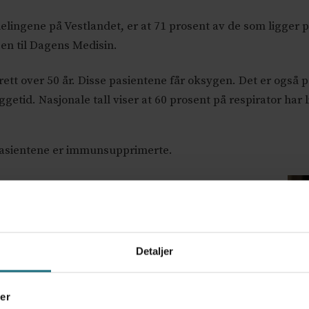
vdelingene på Vestlandet, er at 71 prosent av de som ligger 
sen til Dagens Medisin.
rett over 50 år. Disse pasientene får oksygen. Det er også p
ggetid. Nasjonale tall viser at 60 prosent på respirator har 
 pasientene er immunsupprimerte.
tig for oss fra sykehussiden å peke på at vaksinene
er en helt sentral del av hvordan vi kan håndtere
mme enda mer ut med målretta tiltak for å nå
Detaljer
beid fra kommunene og mange andre dette bør
er