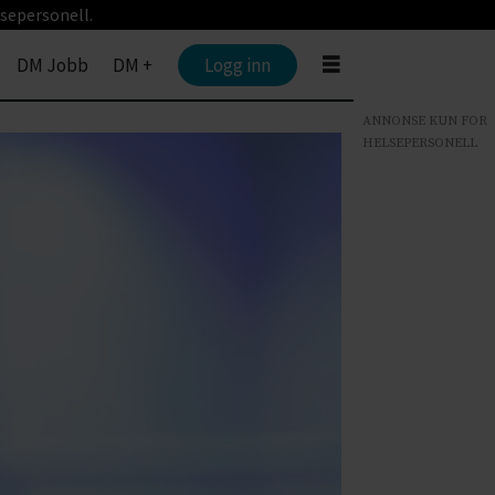
sepersonell.
DM Jobb
DM +
Logg inn
ANNONSE KUN FOR
HELSEPERSONELL