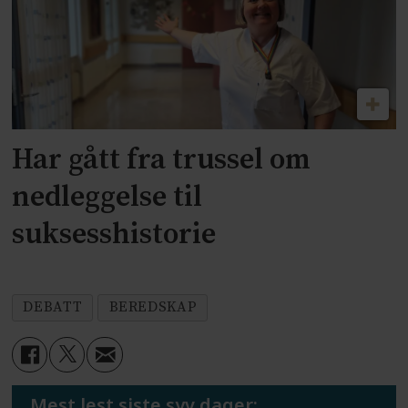
Har gått fra trussel om
nedleggelse til
suksesshistorie
DEBATT
BEREDSKAP
Mest lest siste syv dager: