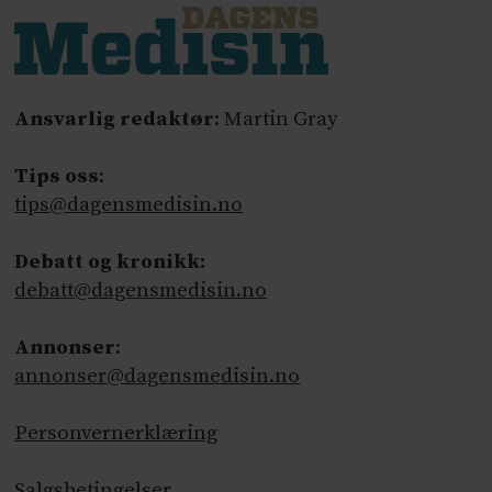
Ansvarlig redaktør
: Martin Gray
Tips oss
:
tips@dagensmedisin.no
Debatt og kronikk:
debatt@dagensmedisin.no
Annonser
:
annonser@dagensmedisin.no
Personvernerklæring
Salgsbetingelser