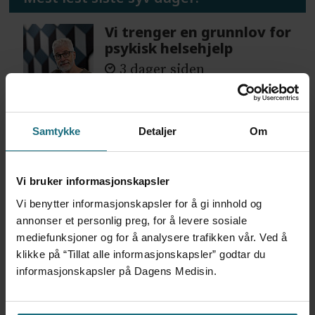
Vi trenger en grunnlov for
psykisk helsehjelp
3 dager siden
Flytter oppgaver og
Samtykke
Detaljer
Om
frigjør tid for
helsepersonell: – Det er
helt magisk å være
Vi bruker informasjonskapsler
forvakt nå
Vi benytter informasjonskapsler for å gi innhold og
4 dager siden
annonser et personlig preg, for å levere sosiale
mediefunksjoner og for å analysere trafikken vår. Ved å
Var alene på vakt i tre
klikke på “Tillat alle informasjonskapsler” godtar du
måneder – i en 16-fots
informasjonskapsler på Dagens Medisin.
motorbåt
2 dager siden