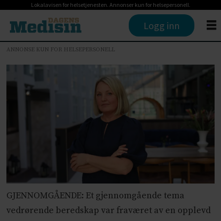
Lokalavisen for helsetjenesten. Annonser kun for helsepersonell.
Logg inn
ANNONSE KUN FOR HELSEPERSONELL
GJENNOMGÅENDE: Et gjennomgående tema
vedrørende beredskap var fraværet av en opplevd