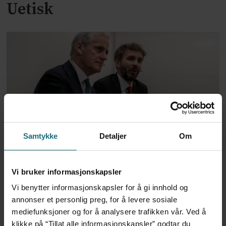
Uetisk
Samtykke
Detaljer
Om
Støre: – Fra 2027 skal menn
som har sex med menn
Vi bruker informasjonskapsler
kunne gi blod
Vi benytter informasjonskapsler for å gi innhold og
annonser et personlig preg, for å levere sosiale
mediefunksjoner og for å analysere trafikken vår. Ved å
klikke på “Tillat alle informasjonskapsler” godtar du