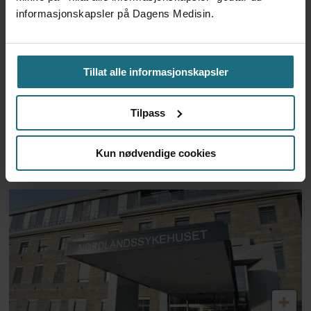
informasjonskapsler på Dagens Medisin.
Tillat alle informasjonskapsler
Tilpass
Norce med kraftig
underskudd i 2025
Kun nødvendige cookies