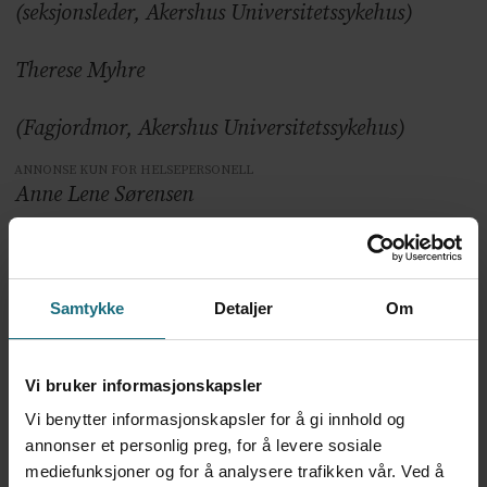
(seksjonsleder, Akershus Universitetssykehus)
Therese Myhre
(Fagjordmor, Akershus Universitetssykehus)
ANNONSE KUN FOR HELSEPERSONELL
Anne Lene Sørensen
(Førstelektor i stab til rektor ved Lovisenberg
diakonale høgskole)
Samtykke
Detaljer
Om
Mari Oma Ohnstad
Vi bruker informasjonskapsler
(Førsteamanuensis og programansvarlig ved
Vi benytter informasjonskapsler for å gi innhold og
Lovisenberg diakonale høgskole)
annonser et personlig preg, for å levere sosiale
mediefunksjoner og for å analysere trafikken vår. Ved å