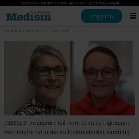
Lokalavisen for helsetjenesten. Annonser kun for helsepersonell.
Logg inn
ANNONSE KUN FOR HELSEPERSONELL
PRESSET: Jordmødre må være til stede i hjemmet
over lengre tid under en hjemmefødsel, samtidig