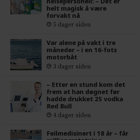
helsepersonell: – Det er
helt magisk å være
forvakt nå
5 dager siden
Var alene på vakt i tre
måneder – i en 16-fots
motorbåt
3 dager siden
– Etter en stund kom det
frem at han døgnet før
hadde drukket 25 vodka
Red Bull
4 dager siden
Feilmedisinert i 18 år – får