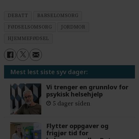
DEBATT
BARSELOMSORG
FØDSELSOMSORG
JORDMOR
HJEMMEFØDSEL
Mest lest siste syv dager:
Vi trenger en grunnlov for
psykisk helsehjelp
5 dager siden
Flytter oppgaver og
frigjør tid for