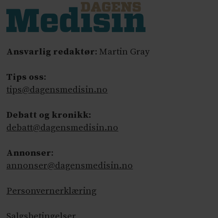
Ansvarlig redaktør
: Martin Gray
Tips oss
:
tips@dagensmedisin.no
Debatt og kronikk:
debatt@dagensmedisin.no
Annonser
:
annonser@dagensmedisin.no
Personvernerklæring
Salgsbetingelser