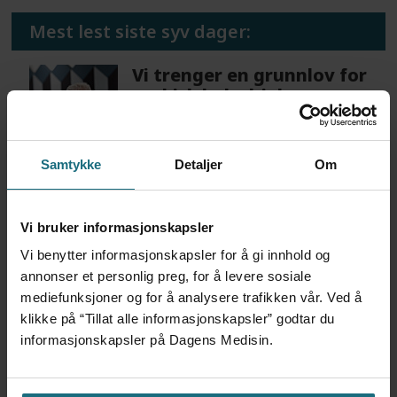
Mest lest siste syv dager:
Vi trenger en grunnlov for
psykisk helsehjelp
5 dager siden
Samtykke
Detaljer
Om
Flytter oppgaver og
frigjør tid for
helsepersonell: – Det er
Vi bruker informasjonskapsler
helt magisk å være
Vi benytter informasjonskapsler for å gi innhold og
forvakt nå
annonser et personlig preg, for å levere sosiale
5 dager siden
mediefunksjoner og for å analysere trafikken vår. Ved å
klikke på “Tillat alle informasjonskapsler” godtar du
informasjonskapsler på Dagens Medisin.
Var alene på vakt i tre
måneder – i en 16-fots
motorbåt