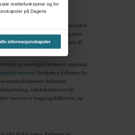
osiale mediefunksjoner og for
asjonskapsler på Dagens
lisering i tjenesten, et sikkerhetsnivå –
blikk. En toårig spesialisering som
 alle informasjonskapsler
er at denne kompetansen omsettes til
sk oppnådd kompetanse.
everk med grunnlagsdokument, nasjonal
ningsdokumentet
beskriver kriterier for
anestesisykepleiere definerer
ishåndtering, infeksjonskontroll,
lført master er inngangsbilletten, og
r råd til å la være. Erfaring og