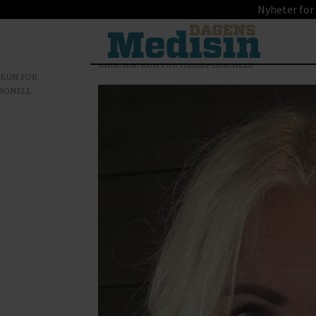
Nyheter for
ANNONSE KUN FOR HELSEPERSONELL
 KUN FOR
SONELL