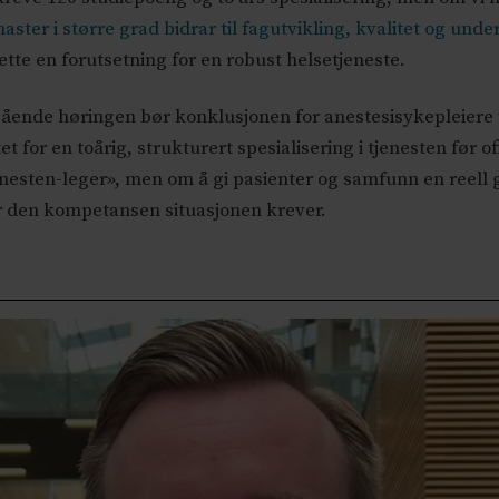
aster i større grad bidrar til fagutvikling, kvalitet og unde
ette en forutsetning for en robust helsetjeneste.
gående høringen bør konklusjonen for anestesisykepleiere 
or en toårig, strukturert spesialisering i tjenesten før of
«nesten-leger», men om å gi pasienter og samfunn en reell g
har den kompetansen situasjonen krever.