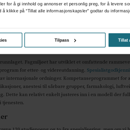
er for å gi innhold og annonser et personlig preg, for å levere s
d å klikke på “Tillat alle informasjonskapsler” godtar du inform
diepoeng master, etterfulgt av en toårig, strukturert spesia
sert vurderingskompetanse, forskningsforståelse og system
ies
Tilpass
Tillat
is, simulering, refleksjon og systematisk vurdering – sikr
enningen blir da en bekreftelse på både formell og prakti
 grunnlaget. Fagmiljøet har utviklet et omfattende ramm
rogram for etter- og videreutdanning.
Spesialistgodkjen
rt av internasjonale ordninger. Kompetanseprogrammet for 
asjoner, anestesi til sårbare grupper, farmakologi, luftve
. Dette kan relativt enkelt justeres inn i en modell der ful
i tjenesten.
ier
kreve 120 studiepoeng og to års spesialisering, men om vi ha