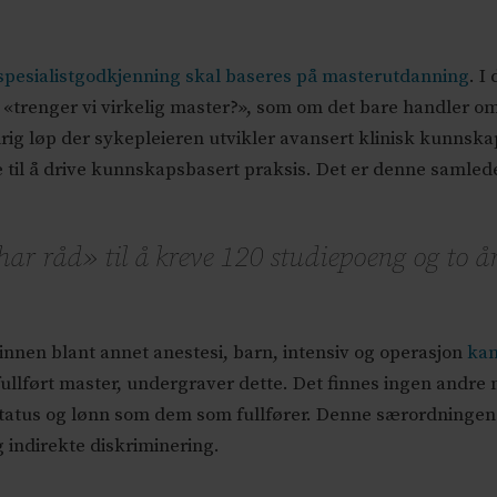
spesialistgodkjenning skal baseres på masterutdanning
. I
m «trenger vi virkelig master?», som om det bare handler 
rig løp der sykepleieren utvikler avansert klinisk kunnsk
vne til å drive kunnskapsbasert praksis. Det er denne saml
ar råd» til å kreve 120 studiepoeng og to år
nnen blant annet anestesi, barn, intensiv og operasjon
kan
 fullført master, undergraver dette. Det finnes ingen andr
tatus og lønn som dem som fullfører. Denne særordningen
 indirekte diskriminering.