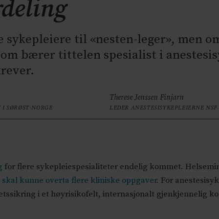
rdeling
e sykepleiere til «nesten-leger», men o
 som bærer tittelen spesialist i anestesi
rever.
Therese Jenssen Finjarn
T I SØRØST-NORGE
LEDER ANESTESISYKEPLEIERNE NSF
g
for flere sykepleiespesialiteter endelig kommet. Helsemin
e
skal kunne overta flere kliniske oppgaver
. For anestesisy
ssikring i et høyrisikofelt, internasjonalt gjenkjennelig ko