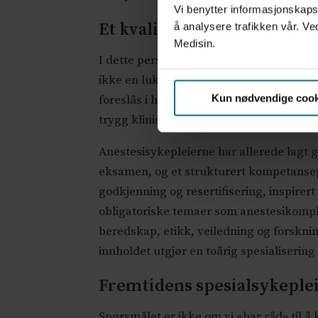
Vi benytter informasjonskapsl
Et kvalitetsstempel
å analysere trafikken vår. Ve
Medisin.
I dette perspektivet er kravet om 120 stu
ikke en luksus. Masterløpet sikrer avan
Kun nødvendige cook
foreslås i høringen – med veiledet praks
trygg klinisk utøvelse. Spesialistgodkj
Anestesisykepleierne har allerede lagt
eksamen, og et strukturert kompetansep
godkjenning og resertifisering, inspire
obligatoriske temaer som anestesikomplik
beredskap, etikk, veiledning og forskning
innholdet utgjør en toårig spesialisering 
Fremtidens spesialsykeple
Spørsmålet er ikke om vi «har råd» til å 