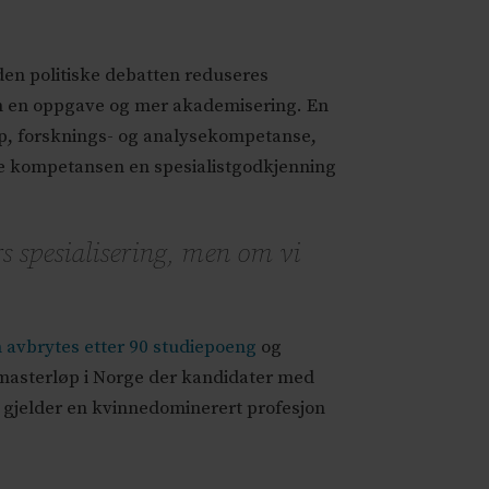
 den politiske debatten reduseres
om en oppgave og mer akademisering. En
ap, forsknings- og analysekompetanse,
ede kompetansen en spesialistgodkjenning
s spesialisering, men om vi
 avbrytes etter 90 studiepoeng
og
e masterløp i Norge der kandidater med
 gjelder en kvinnedominerert profesjon