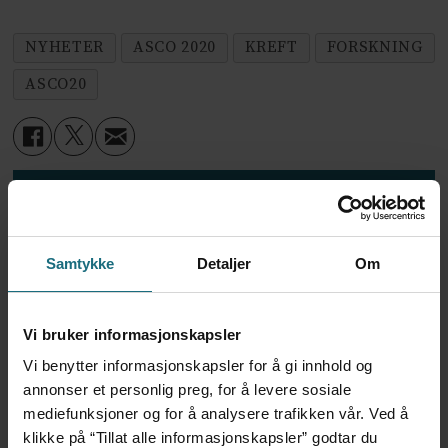
NYHETER
ASCO 2020
KREFT
FORSKNING
ASCO20
Mest lest siste syv dager:
Vi trenger en grunnlov for
psykisk helsehjelp
Samtykke
Detaljer
Om
6 dager siden
Vi bruker informasjonskapsler
Flytter oppgaver og
Vi benytter informasjonskapsler for å gi innhold og
frigjør tid for
annonser et personlig preg, for å levere sosiale
helsepersonell: – Det er
mediefunksjoner og for å analysere trafikken vår. Ved å
helt magisk å være
klikke på “Tillat alle informasjonskapsler” godtar du