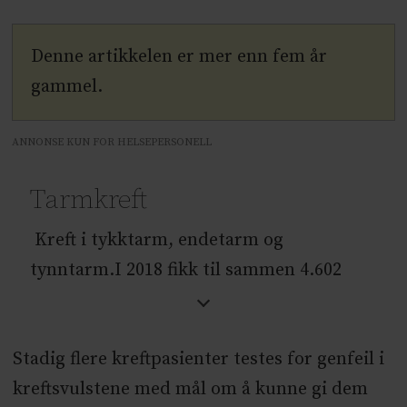
Denne artikkelen er mer enn fem år
gammel.
ANNONSE KUN FOR HELSEPERSONELL
Tarmkreft
Kreft i tykktarm, endetarm og
tynntarm.I 2018 fikk til sammen 4.602
påvist tarmkreft i Norge. 1.360 personer
fikk endetarmskreft. Foreskomsten av
Stadig flere kreftpasienter testes for genfeil i
tarmkreft i Norge har økt de siste 50
kreftsvulstene med mål om å kunne gi dem
årene.Kilde: Kreftregisteret