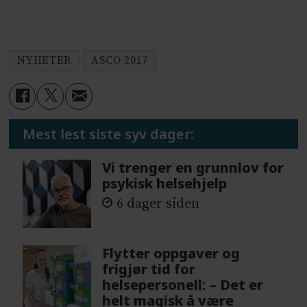
NYHETER
ASCO 2017
Mest lest siste syv dager:
Vi trenger en grunnlov for
psykisk helsehjelp
6 dager siden
Flytter oppgaver og
frigjør tid for
helsepersonell: – Det er
helt magisk å være