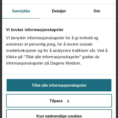
Foretaksreformen må vurderes
Samtykke
Detaljer
Om
i pasientenes perspektiv
Vi bruker informasjonskapsler
Vi benytter informasjonskapsler for å gi innhold og
annonser et personlig preg, for å levere sosiale
mediefunksjoner og for å analysere trafikken vår. Ved å
klikke på “Tillat alle informasjonskapsler” godtar du
informasjonskapsler på Dagens Medisin.
Tillat alle informasjonskapsler
Kvalitet er ikke motstykket til
Tilpass
økonomi
Kun nødvendige cookies