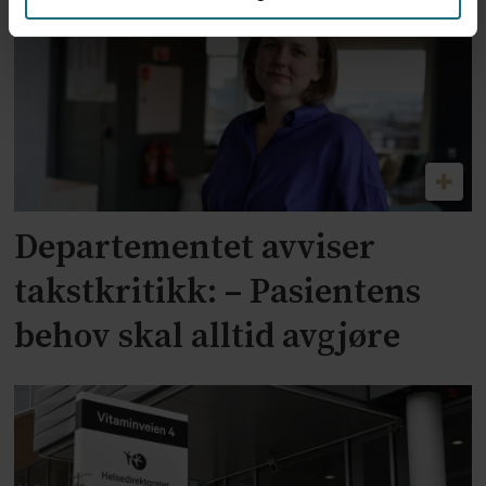
Departementet avviser
takstkritikk: – Pasientens
behov skal alltid avgjøre