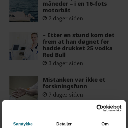
måneder – i en 16-fots
motorbåt
2 dager siden
– Etter en stund kom det
frem at han døgnet før
hadde drukket 25 vodka
Red Bull
3 dager siden
Mistanken var ikke et
forskningsfunn
7 dager siden
Samtykke
Detaljer
Om