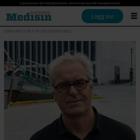
Lokalavisen for helsetjenesten. Annonser kun for helsepersonell.
Logg inn
ANNONSE KUN FOR HELSEPERSONELL