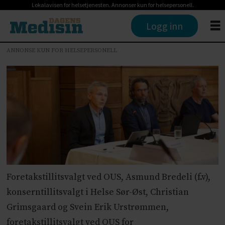
Lokalavisen for helsetjenesten. Annonser kun for helsepersonell.
Logg inn
ANNONSE KUN FOR HELSEPERSONELL
Foretakstillitsvalgt ved OUS, Asmund Bredeli (f.v),
konserntillitsvalgt i Helse Sør-Øst, Christian
Grimsgaard og Svein Erik Urstrømmen,
foretakstillitsvalgt ved OUS for