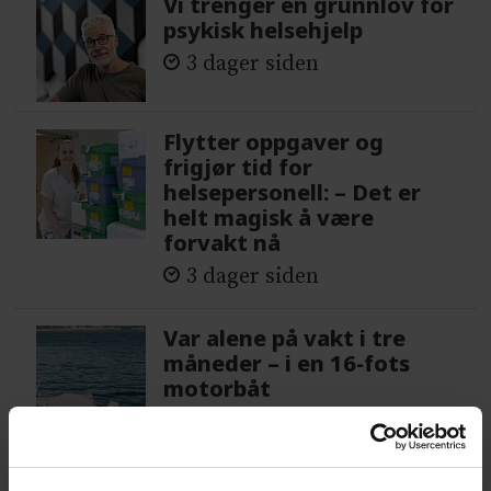
Vi trenger en grunnlov for
psykisk helsehjelp
3 dager siden
Flytter oppgaver og
frigjør tid for
helsepersonell: – Det er
helt magisk å være
forvakt nå
3 dager siden
Var alene på vakt i tre
måneder – i en 16-fots
motorbåt
1 dag siden
– Etter en stund kom det