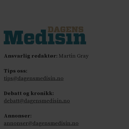
Ansvarlig redaktør
: Martin Gray
Tips oss
:
tips@dagensmedisin.no
Debatt og kronikk:
debatt@dagensmedisin.no
Annonser
:
annonser@dagensmedisin.no