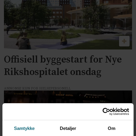
Offisiell byggestart for Nye
Rikshospitalet onsdag
ANNONSE KUN FOR HELSEPERSONELL
Samtykke
Detaljer
Om