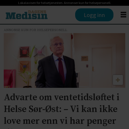
Lokalavisen for helsetjenesten. Annonser kun for helsepersonell.
Logg inn
ANNONSE KUN FOR HELSEPERSONELL
Tag:
nye
ous
Advarte om ventetidsløftet i
Helse Sør-Øst: – Vi kan ikke
love mer enn vi har penger