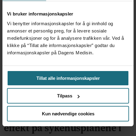
Vi bruker informasjonskapsler
Redd Ullevål sykehus tapte i
Vi benytter informasjonskapsler for å gi innhold og
annonser et personlig preg, for å levere sosiale
lagmannsretten
mediefunksjoner og for å analysere trafikken vår. Ved å
klikke på “Tillat alle informasjonskapsler” godtar du
informasjonskapsler på Dagens Medisin.
Tillat alle informasjonskapsler
Tilpass
– Tiltakene har ubetydelig
Kun nødvendige cookies
effekt på sykehusplanene i